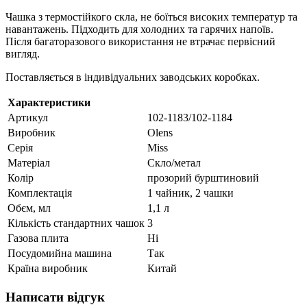
Чашка з термостійкого скла, не боїться високих температур та
навантажень. Підходить для холодних та гарячих напоїв.
Після багаторазового використання не втрачає первісний
вигляд.
Поставляється в індивідуальних заводських коробках.
Характеристики
Артикул
102-1183/102-1184
Виробник
Olens
Серія
Miss
Матеріал
Скло/метал
Колір
прозорий бурштиновий
Комплектація
1 чайник, 2 чашки
Обєм, мл
1,1 л
Кількість стандартних чашок
3
Газова плита
Ні
Посудомийна машина
Так
Країна виробник
Китай
Написати відгук