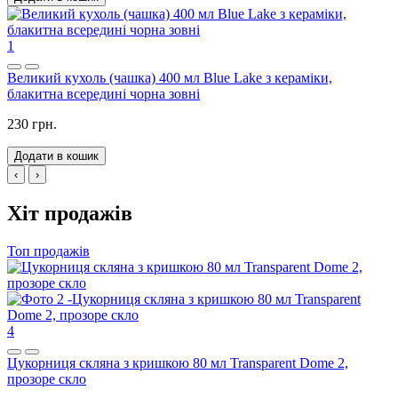
1
Великий кухоль (чашка) 400 мл Blue Lake з кераміки,
блакитна всередині чорна зовні
230 грн.
Додати в кошик
‹
›
Хіт продажів
Топ продажів
4
Цукорниця скляна з кришкою 80 мл Transparent Dome 2,
прозоре скло