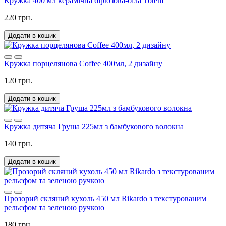
Кружка 400 мл керамічна бірюзова-біла Totem
220 грн.
Додати в кошик
Кружка порцелянова Coffeе 400мл, 2 дизайну
120 грн.
Додати в кошик
Кружка дитяча Груша 225мл з бамбукового волокна
140 грн.
Додати в кошик
Прозорий скляний кухоль 450 мл Rikardo з текстурованим
рельєфом та зеленою ручкою
180 грн.