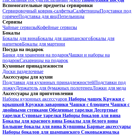
Вспомогательные предметы сервировки
Сервировочный коврик-салфетка
Салфетницы
Подставки под
горячее
Подставка для яиц
Пепельницы
Сервизы
Чайные сервизы
Кофейные сервизы
Бокалы
Бокалы для вина
Бокалы для шампанского
Бокалы для
напитков
Бокалы для мартини
Посуда на подарок
Банки для хранения на подарок
Чашки и наборы на
подарок
Сахарницы на подарок
Кухонные принадлежности
Доски разделочные
Аксессуары для кухни
Подставки для кухонных принадлежностей
Подставки под
ложку
Держатель для бумажных полотенец
Ложки для меда
Аксессуары для приготовления
Наборы кухонных аксессуаров
Наборы чашек
Кружки с
крышкой
Кружки-заварники
Чашки с блюдцем
Чашки с
двойными стенками
Обеденные тарелки
Десертные
тарелки
Суповые тарелки
Наборы бокалов для вина
Бокалы для красного вина
Бокалы для белого вина
Большие бокалы для вина
Кувшины
Барные аксессуары
Наборы бокалов для шампанского
Соковыжималка