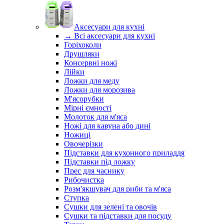
Аксесуари для кухні
→ Всі аксесуари для кухні
Горіхоколи
Друшляки
Консервні ножі
Лійки
Ложки для меду
Ложки для морозива
М'ясорубки
Мірні ємності
Молоток для м'яса
Ножі для кавуна або дині
Ножиці
Овочерізки
Підставки для кухонного приладдя
Підставки під ложку
Прес для часнику
Рибочистка
Розм'якшувач для риби та м'яса
Ступка
Сушки для зелені та овочів
Сушки та підставки для посуду