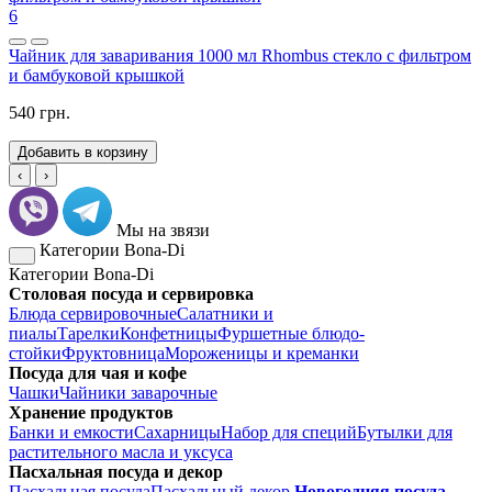
6
Чайник для заваривания 1000 мл Rhombus стекло с фильтром
и бамбуковой крышкой
540 грн.
Добавить в корзину
‹
›
Мы на звязи
Категории Bona-Di
Категории Bona-Di
Столовая посуда и сервировка
Блюда сервировочные
Салатники и
пиалы
Тарелки
Конфетницы
Фуршетные блюдо-
стойки
Фруктовница
Мороженицы и креманки
Посуда для чая и кофе
Чашки
Чайники заварочные
Хранение продуктов
Банки и емкости
Сахарницы
Набор для специй
Бутылки для
растительного масла и уксуса
Пасхальная посуда и декор
Пасхальная посуда
Пасхальный декор
Новогодняя посуда