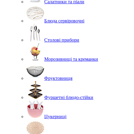
Салатники та піали
Блюда сервіровочні
Столові прибори
Морозивниці та креманки
Фруктовниця
Фуршетні блюдо-стійки
Цукерниці