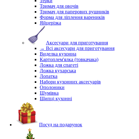
Терки
Тримач для овочів
Тримач для паперових рушників
Форма для ліплення вареників
Яйцерізка
Аксесуари для приготування
→ Всі аксесуари для приготування
Виделка кухонна
Картоплем'ялка (товкачака)
Ложка для спагеті
Ложка кухарська
Лопатка
Набори кухонних аксесуарів
Ополоники
Шумівка
Щипці кухонні
Посуд на подарунок