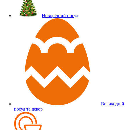
Новорічний посуд
Великодній
посуд та декор