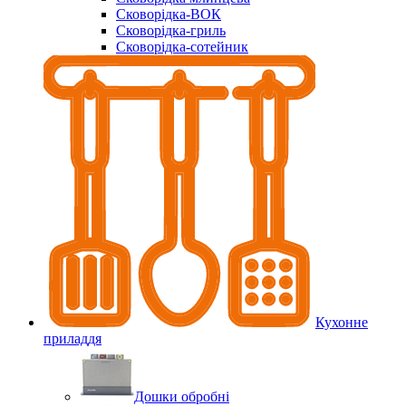
Сковорідка-ВОК
Сковорідка-гриль
Сковорідка-сотейник
Кухонне
приладдя
Дошки обробні