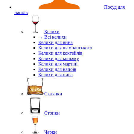
Посуд для
напоїв
Келихи
→ Всі келихи
Келихи для вина
Келихи для шампанського
Келихи для коктейлів
Келихи для коньяку
Келихи для мартіні
Келихи для напоїв
Келихи для пива
Склянки
Стопки
Чарки