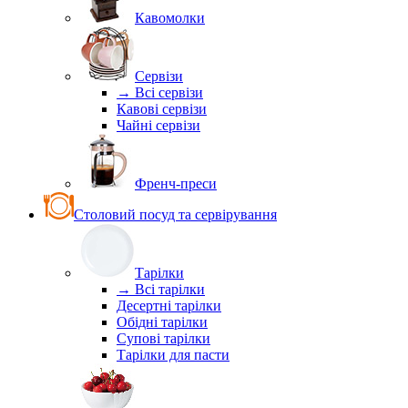
Кавомолки
Сервізи
→ Всі сервізи
Кавові сервізи
Чайні сервізи
Френч-преси
Столовий посуд та сервірування
Тарілки
→ Всі тарілки
Десертні тарілки
Обідні тарілки
Супові тарілки
Тарілки для пасти