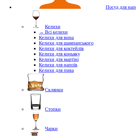
Посуд для нап
Келихи
→ Всі келихи
Келихи для вина
Келихи для шампанського
Келихи для коктейлів
Келихи для коньяку
Келихи для мартіні
Келихи для напоїв
Келихи для пива
Склянки
Стопки
Чарки