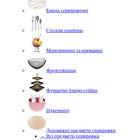
Блюда сервіровочні
Столові прибори
Морозивниці та креманки
Фруктовниця
Фуршетні блюдо-стійки
Цукерниці
Допоміжні предмети сервіровки
→ Всі предмети сервіровки