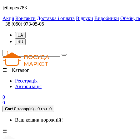
jetimpex783
Акції
Контакти
Доставка і оплата
Відгуки
Виробники
Обмін, п
+38 (050) 973-95-05
UA
RU
☰ Каталог
Реєстрація
Авторизація
0
0
Cart
0 товар(ів) - 0 грн.
0
Ваш кошик порожній!
☰