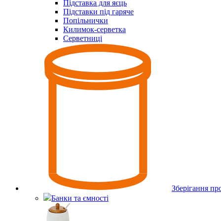
Підставка для яєць
Підставки під гаряче
Попільнички
Килимок-серветка
Серветниці
Зберігання пр
Банки та ємності