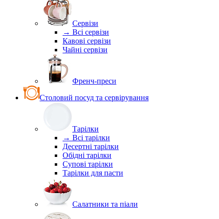
Сервізи
→ Всі сервізи
Кавові сервізи
Чайні сервізи
Френч-преси
Столовий посуд та сервірування
Тарілки
→ Всі тарілки
Десертні тарілки
Обідні тарілки
Супові тарілки
Тарілки для пасти
Салатники та піали