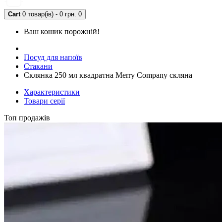
Cart
0 товар(ів) - 0 грн.
0
Ваш кошик порожній!
Посуд для напоїв
Стакани
Склянка 250 мл квадратна Merry Company скляна
Характеристики
Товари серії
Топ продажів