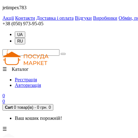
jetimpex783
Акції
Контакти
Доставка і оплата
Відгуки
Виробники
Обмін, п
+38 (050) 973-95-05
UA
RU
☰ Каталог
Реєстрація
Авторизація
0
0
Cart
0 товар(ів) - 0 грн.
0
Ваш кошик порожній!
☰