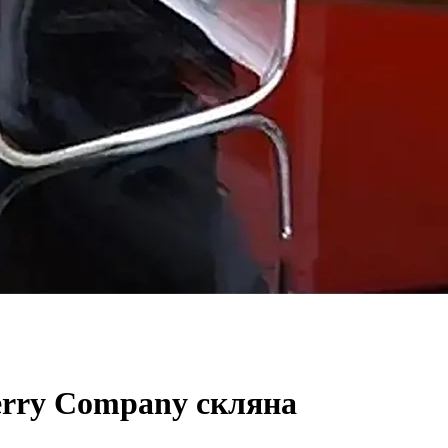
erry Company скляна