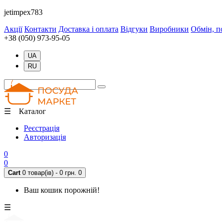
jetimpex783
Акції
Контакти
Доставка і оплата
Відгуки
Виробники
Обмін, п
+38 (050) 973-95-05
UA
RU
☰ Каталог
Реєстрація
Авторизація
0
0
Cart
0 товар(ів) - 0 грн.
0
Ваш кошик порожній!
☰