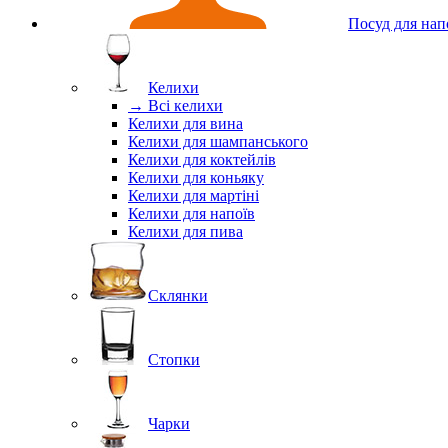
Посуд для нап
Келихи
→ Всі келихи
Келихи для вина
Келихи для шампанського
Келихи для коктейлів
Келихи для коньяку
Келихи для мартіні
Келихи для напоїв
Келихи для пива
Склянки
Стопки
Чарки