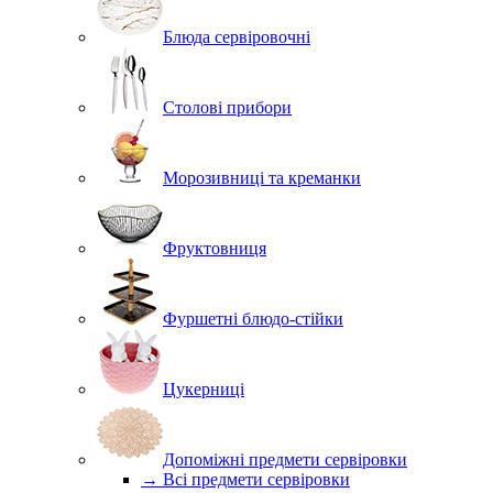
Блюда сервіровочні
Столові прибори
Морозивниці та креманки
Фруктовниця
Фуршетні блюдо-стійки
Цукерниці
Допоміжні предмети сервіровки
→ Всі предмети сервіровки