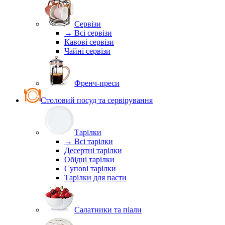
Сервізи
→ Всі сервізи
Кавові сервізи
Чайні сервізи
Френч-преси
Столовий посуд та сервірування
Тарілки
→ Всі тарілки
Десертні тарілки
Обідні тарілки
Супові тарілки
Тарілки для пасти
Салатники та піали