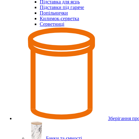
Підставка для яєць
Підставки під гаряче
Попільнички
Килимок-серветка
Серветниці
Зберігання пр
Банки та ємності