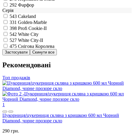
292
Фарфор
Серія
543
Cakeland
331
Golden-Marble
398
Profi Cookie-II
542
White City
527
White City-II
475
Снігова Королева
Рекомендовані
Топ продажів
1
Цукорниця/цукерниця скляна з кришкою 600 мл Чорний
Diamond, чорне прозоре скло
290 грн.