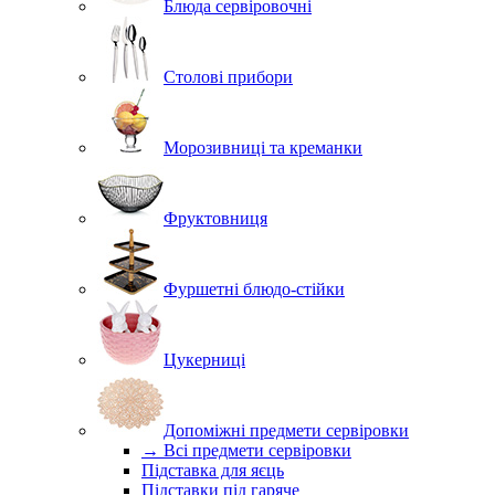
Блюда сервіровочні
Столові прибори
Морозивниці та креманки
Фруктовниця
Фуршетні блюдо-стійки
Цукерниці
Допоміжні предмети сервіровки
→ Всі предмети сервіровки
Підставка для яєць
Підставки під гаряче