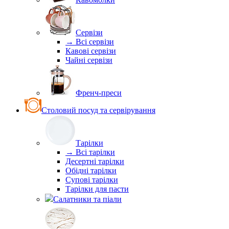
Сервізи
→ Всі сервізи
Кавові сервізи
Чайні сервізи
Френч-преси
Столовий посуд та сервірування
Тарілки
→ Всі тарілки
Десертні тарілки
Обідні тарілки
Супові тарілки
Тарілки для пасти
Салатники та піали