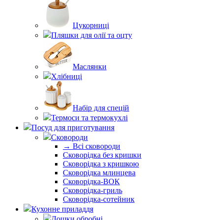
Цукорниці
Пляшки для олії та оцту
Маслянки
Хлібниці
Набір для спецій
Термоси та термокухлі
Посуд для приготування
Сковороди
→ Всі сковороди
Сковорідка без кришки
Сковорідка з кришкою
Сковорідка млинцева
Сковорідка-ВОК
Сковорідка-гриль
Сковорідка-сотейник
Кухонне приладдя
Дошки обробні