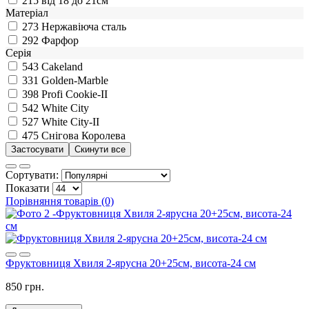
215
від 18 до 21см
Матеріал
273
Нержавіюча сталь
292
Фарфор
Серія
543
Cakeland
331
Golden-Marble
398
Profi Cookie-II
542
White City
527
White City-II
475
Снігова Королева
Сортувати:
Показати
Порівняння товарів (0)
Фруктовниця Хвиля 2-ярусна 20+25см, висота-24 см
850 грн.