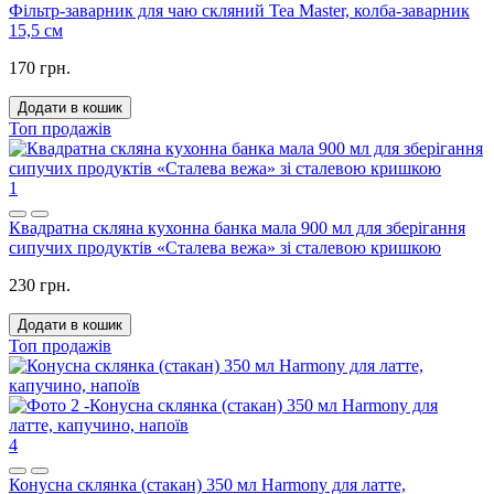
Фільтр-заварник для чаю скляний Tea Master, колба-заварник
15,5 см
170 грн.
Додати в кошик
Топ продажів
1
Квадратна скляна кухонна банка мала 900 мл для зберігання
сипучих продуктів «Сталева вежа» зі сталевою кришкою
230 грн.
Додати в кошик
Топ продажів
4
Конусна склянка (стакан) 350 мл Harmony для латте,