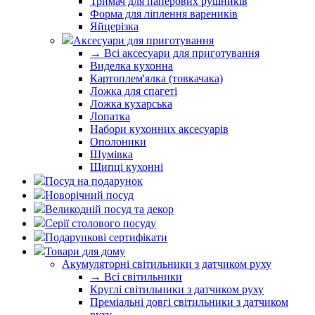
Тримач для паперових рушників
Форма для ліплення вареників
Яйцерізка
Аксесуари для приготування
→ Всі аксесуари для приготування
Виделка кухонна
Картоплем'ялка (товкачака)
Ложка для спагеті
Ложка кухарська
Лопатка
Набори кухонних аксесуарів
Ополоники
Шумівка
Щипці кухонні
Посуд на подарунок
Новорічний посуд
Великодній посуд та декор
Серії столового посуду
Подарункові сертифікати
Товари для дому
Акумуляторні світильники з датчиком руху
→ Всі світильники
Круглі світильники з датчиком руху
Преміальні довгі світильники з датчиком
руху