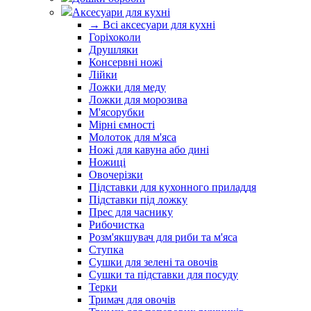
Аксесуари для кухні
→ Всі аксесуари для кухні
Горіхоколи
Друшляки
Консервні ножі
Лійки
Ложки для меду
Ложки для морозива
М'ясорубки
Мірні ємності
Молоток для м'яса
Ножі для кавуна або дині
Ножиці
Овочерізки
Підставки для кухонного приладдя
Підставки під ложку
Прес для часнику
Рибочистка
Розм'якшувач для риби та м'яса
Ступка
Сушки для зелені та овочів
Сушки та підставки для посуду
Терки
Тримач для овочів