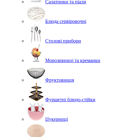
Салатники та піали
Блюда сервіровочні
Столові прибори
Морозивниці та креманки
Фруктовниця
Фуршетні блюдо-стійки
Цукерниці