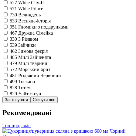
527
White City-II
571
White Prince
730
Великдень
533
Весняна-історія
951
Гномики з подарунками
467
Дружна Сімейка
330
З Різдвом
539
Зайчики
462
Зимова феєрія
485
Милі Зайченята
479
Милі тварини
572
Морський бриз
481
Різдвяний Червоний
499
Тоскана
828
Тотем
829
Уайт стоун
Рекомендовані
Топ продажів