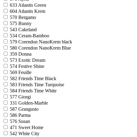
633
Atlantis Green
604
Atlantis Krem
570
Bergamo
575
Bunny
543
Cakeland
534
Ceram-Bamboo
579
Corendon NanoKrem black
580
Corendon NanoKrem Blue
359
Donna
573
Exotic Dream
574
Festive Shine
569
Feuille
582
Friends Time Black
583
Friends Time Turquoise
584
Friends Time White
577
Giorgi
331
Golden-Marble
587
Grangusto
586
Parma
576
Susan
471
Sweet Home
542
White City