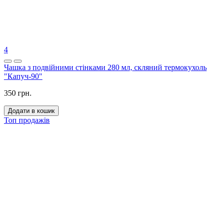
Додати в кошик
-9%
3
Келих для шампанського 350 мл скло Blue diamond із золотою
окантовкою (1 шт)
374 грн.
410 грн.
Додати в кошик
Топ продажів
3
Келихи для червогого вина 400 мл шестигранний Transparent
Turquoise (1 шт)