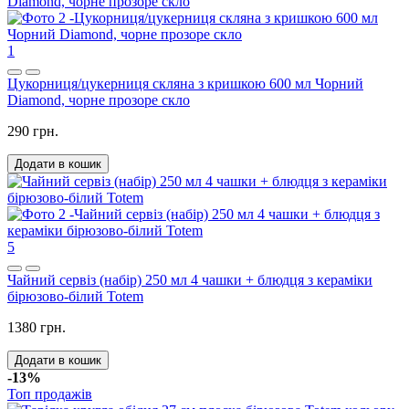
1
Цукорниця/цукерниця скляна з кришкою 600 мл Чорний
Diamond, чорне прозоре скло
290 грн.
Додати в кошик
5
Чайний сервіз (набір) 250 мл 4 чашки + блюдця з кераміки
бірюзово-білий Totem
1380 грн.
Додати в кошик
-13%
Топ продажів