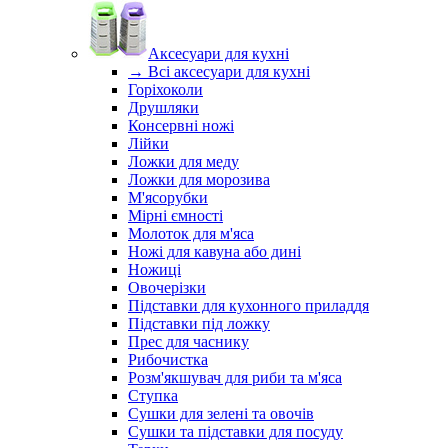
Аксесуари для кухні
→ Всі аксесуари для кухні
Горіхоколи
Друшляки
Консервні ножі
Лійки
Ложки для меду
Ложки для морозива
М'ясорубки
Мірні ємності
Молоток для м'яса
Ножі для кавуна або дині
Ножиці
Овочерізки
Підставки для кухонного приладдя
Підставки під ложку
Прес для часнику
Рибочистка
Розм'якшувач для риби та м'яса
Ступка
Сушки для зелені та овочів
Сушки та підставки для посуду