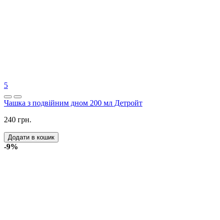
Топ продажів
1
Тарілка обідня 27 см плоска кругла синя Ocean кольору
ночного неба
380 грн.
Додати в кошик