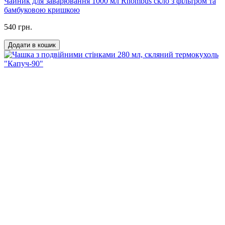
Чайник для заварювання 1000 мл Rhombus скло з фільтром та
бамбуковою кришкою
540 грн.
Додати в кошик
4
Чашка з подвійними стінками 280 мл, скляний термокухоль
"Капуч-90"
350 грн.
Додати в кошик
Топ продажів
5
Чашка з подвійним дном 200 мл Детройт
240 грн.