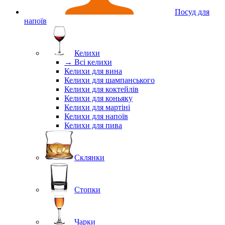
Посуд для
напоїв
Келихи
→ Всі келихи
Келихи для вина
Келихи для шампанського
Келихи для коктейлів
Келихи для коньяку
Келихи для мартіні
Келихи для напоїв
Келихи для пива
Склянки
Стопки
Чарки