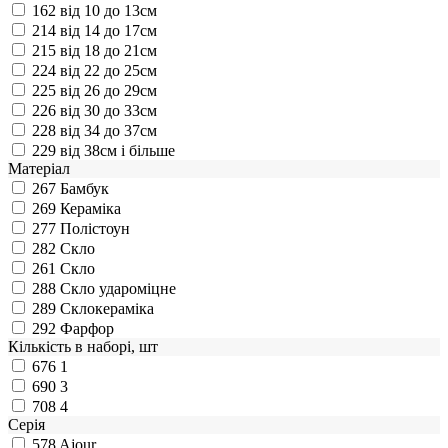
162
від 10 до 13см
214
від 14 до 17см
215
від 18 до 21см
224
від 22 до 25см
225
від 26 до 29см
226
від 30 до 33см
228
від 34 до 37см
229
від 38см і більше
Матеріал
267
Бамбук
269
Кераміка
277
Полістоун
282
Скло
261
Скло
288
Скло удароміцне
289
Склокераміка
292
Фарфор
Кількість в наборі, шт
676
1
690
3
708
4
Серія
578
Ajour