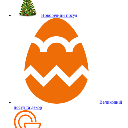
Новорічний посуд
Великодній
посуд та декор