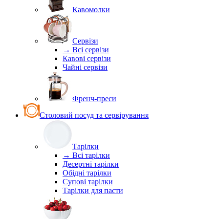
Кавомолки
Сервізи
→ Всі сервізи
Кавові сервізи
Чайні сервізи
Френч-преси
Столовий посуд та сервірування
Тарілки
→ Всі тарілки
Десертні тарілки
Обідні тарілки
Супові тарілки
Тарілки для пасти