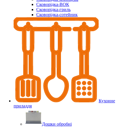
Сковорідка-ВОК
Сковорідка-гриль
Сковорідка-сотейник
Кухонне
приладдя
Дошки обробні