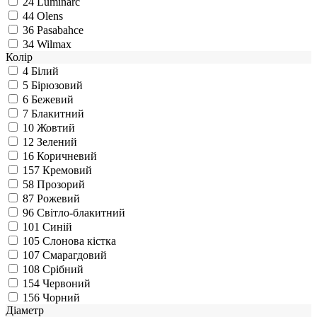
24
Luminarc
44
Olens
36
Pasabahce
34
Wilmax
Колір
4
Білий
5
Бірюзовий
6
Бежевий
7
Блакитний
10
Жовтий
12
Зелений
16
Коричневий
157
Кремовий
58
Прозорий
87
Рожевий
96
Світло-блакитний
101
Синій
105
Слонова кістка
107
Смарагдовий
108
Срібний
154
Червоний
156
Чорний
Діаметр