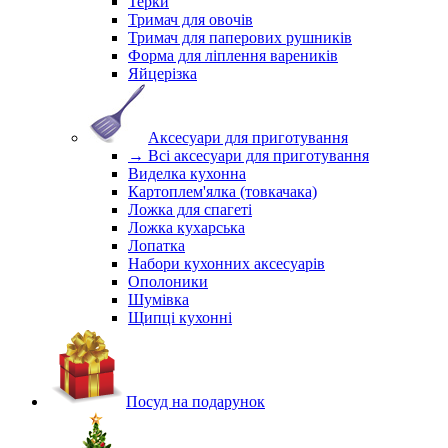
Терки
Тримач для овочів
Тримач для паперових рушників
Форма для ліплення вареників
Яйцерізка
Аксесуари для приготування
→ Всі аксесуари для приготування
Виделка кухонна
Картоплем'ялка (товкачака)
Ложка для спагеті
Ложка кухарська
Лопатка
Набори кухонних аксесуарів
Ополоники
Шумівка
Щипці кухонні
Посуд на подарунок