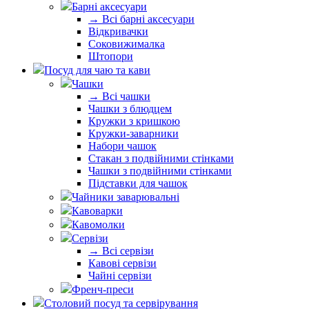
Барні аксесуари
→ Всі барні аксесуари
Відкривачки
Соковижималка
Штопори
Посуд для чаю та кави
Чашки
→ Всі чашки
Чашки з блюдцем
Кружки з кришкою
Кружки-заварники
Набори чашок
Стакан з подвійними стінками
Чашки з подвійними стінками
Підставки для чашок
Чайники заварювальні
Кавоварки
Кавомолки
Сервізи
→ Всі сервізи
Кавові сервізи
Чайні сервізи
Френч-преси
Столовий посуд та сервірування