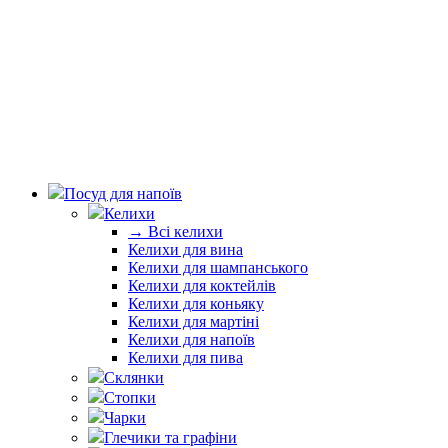
Посуд для напоїв
Келихи
→ Всі келихи
Келихи для вина
Келихи для шампанського
Келихи для коктейлів
Келихи для коньяку
Келихи для мартіні
Келихи для напоїв
Келихи для пива
Склянки
Стопки
Чарки
Глечики та графіни