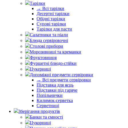
Тарілки
→ Всі тарілки
Десертні тарілки
Обідні тарілки
Супові тарілки
Тарілки для пасти
Салатники та піали
Блюда сервіровочні
Столові прибори
Морозивниці та креманки
Фруктовниця
Фуршетні блюдо-стійки
Цукерниці
Допоміжні предмети сервіровки
→ Всі предмети сервіровки
Підставка для яєць
Підставки під гаряче
Попільнички
Килимок-серветка
Серветниці
Зберігання продуктів
Банки та ємності
Цукорниці