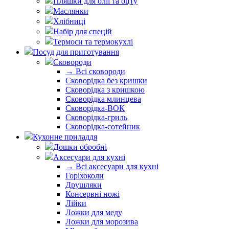
Пляшки для олії та оцту
Маслянки
Хлібниці
Набір для спецій
Термоси та термокухлі
Посуд для приготування
Сковороди
→ Всі сковороди
Сковорідка без кришки
Сковорідка з кришкою
Сковорідка млинцева
Сковорідка-ВОК
Сковорідка-гриль
Сковорідка-сотейник
Кухонне приладдя
Дошки обробні
Аксесуари для кухні
→ Всі аксесуари для кухні
Горіхоколи
Друшляки
Консервні ножі
Лійки
Ложки для меду
Ложки для морозива