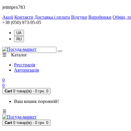
jetimpex783
Акції
Контакти
Доставка і оплата
Відгуки
Виробники
Обмін, п
+38 (050) 973-95-05
UA
RU
☰ Каталог
Реєстрація
Авторизація
0
0
Cart
0 товар(ів) - 0 грн.
0
Ваш кошик порожній!
☰
Cart
0 товар(ів) - 0 грн.
0