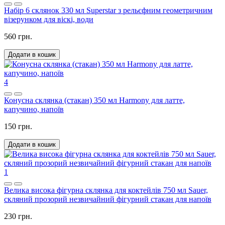
Набір 6 склянок 330 мл Superstar з рельєфним геометричним
візерунком для віскі, води
560 грн.
Додати в кошик
4
Конусна склянка (стакан) 350 мл Harmony для латте,
капучино, напоїв
150 грн.
Додати в кошик
1
Велика висока фігурна склянка для коктейлів 750 мл Sauer,
скляний прозорий незвичайний фігурний стакан для напоїв
230 грн.