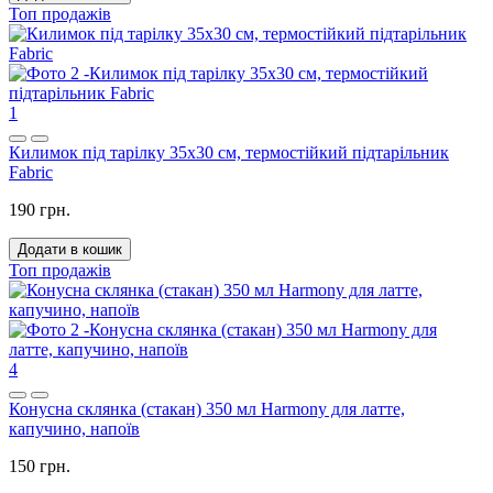
Топ продажів
1
Килимок під тарілку 35x30 см, термостійкий підтарільник
Fabric
190 грн.
Додати в кошик
Топ продажів
4
Конусна склянка (стакан) 350 мл Harmony для латте,
капучино, напоїв
150 грн.