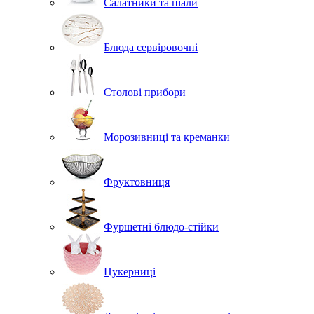
Салатники та піали
Блюда сервіровочні
Столові прибори
Морозивниці та креманки
Фруктовниця
Фуршетні блюдо-стійки
Цукерниці