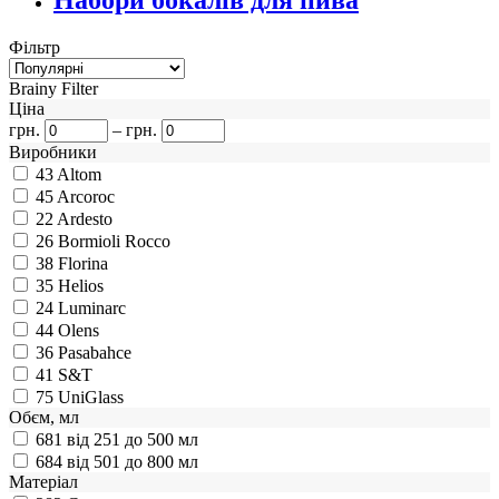
Набори бокалів для пива
Фільтр
Brainy Filter
Ціна
грн.
–
грн.
Виробники
43
Altom
45
Arcoroc
22
Ardesto
26
Bormioli Rocco
38
Florina
35
Helios
24
Luminarc
44
Olens
36
Pasabahce
41
S&T
75
UniGlass
Обєм, мл
681
від 251 до 500 мл
684
від 501 до 800 мл
Матеріал