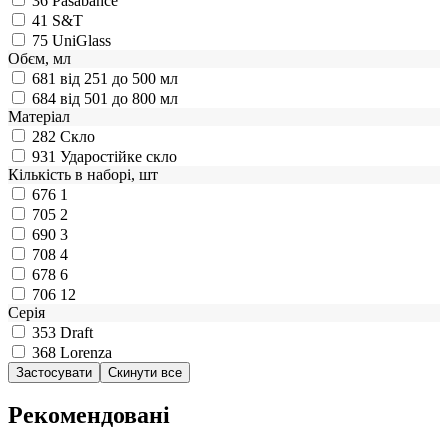
36
Pasabahce
41
S&T
75
UniGlass
Обєм, мл
681
від 251 до 500 мл
684
від 501 до 800 мл
Матеріал
282
Скло
931
Ударостійке скло
Кількість в наборі, шт
676
1
705
2
690
3
708
4
678
6
706
12
Серія
353
Draft
368
Lorenza
Рекомендовані