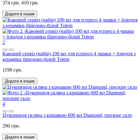
374 грн.
410 грн.
Додати в кошик
2
Кавовий сервіз (набір) 100 мл для еспресо 4 чашки + блюдця з
кераміки бірюзово-білий Totem
1190 грн.
Додати в кошик
4
Цукорниця скляна з кришкою 600 мл Diamond, прозоре скло
290 грн.
Додати в кошик