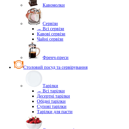
Кавомолки
Сервізи
→ Всі сервізи
Кавові сервізи
Чайні сервізи
Френч-преси
Столовий посуд та сервірування
Тарілки
→ Всі тарілки
Десертні тарілки
Обідні тарілки
Супові тарілки
Тарілки для пасти