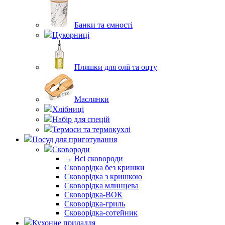
Банки та ємності
Цукорниці
Пляшки для олії та оцту
Маслянки
Хлібниці
Набір для спецій
Термоси та термокухлі
Посуд для приготування
Сковороди
→ Всі сковороди
Сковорідка без кришки
Сковорідка з кришкою
Сковорідка млинцева
Сковорідка-ВОК
Сковорідка-гриль
Сковорідка-сотейник
Кухонне приладдя