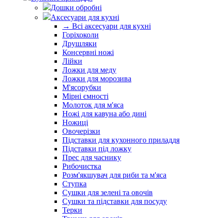
Дошки обробні
Аксесуари для кухні
→ Всі аксесуари для кухні
Горіхоколи
Друшляки
Консервні ножі
Лійки
Ложки для меду
Ложки для морозива
М'ясорубки
Мірні ємності
Молоток для м'яса
Ножі для кавуна або дині
Ножиці
Овочерізки
Підставки для кухонного приладдя
Підставки під ложку
Прес для часнику
Рибочистка
Розм'якшувач для риби та м'яса
Ступка
Сушки для зелені та овочів
Сушки та підставки для посуду
Терки