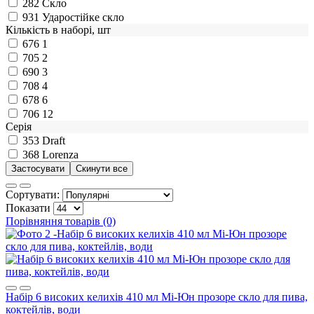
282
Скло
931
Ударостійке скло
Кількість в наборі, шт
676
1
705
2
690
3
708
4
678
6
706
12
Серія
353
Draft
368
Lorenza
Сортувати:
Показати
Порівняння товарів (0)
Набір 6 високих келихів 410 мл Мі-Юн прозоре скло для пива,
коктейлів, води