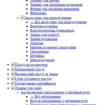
Тримач для овочів
Тримач для паперових рушників
Форма для ліплення вареників
Яйцерізка
Аксесуари для приготування
→ Всі аксесуари для приготування
Виделка кухонна
Картоплем'ялка (товкачака)
Ложка для спагеті
Ложка кухарська
Лопатка
Набори кухонних аксесуарів
Ополоники
Шумівка
Щипці кухонні
Посуд на подарунок
Новорічний посуд
Великодній посуд та декор
Серії столового посуду
Подарункові сертифікати
Товари для дому
Акумуляторні світильники з датчиком руху
→ Всі світильники
Круглі світильники з датчиком руху
Преміальні довгі світильники з датчиком