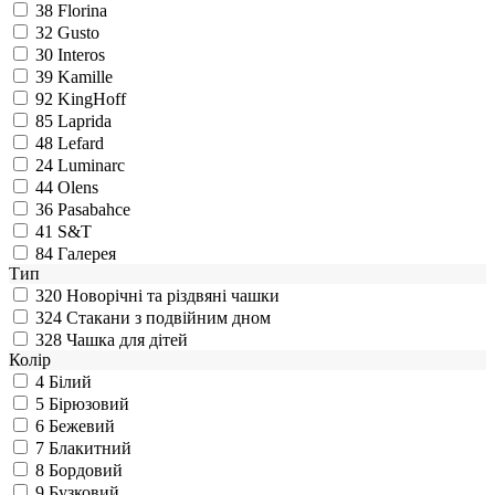
38
Florina
32
Gusto
30
Interos
39
Kamille
92
KingHoff
85
Laprida
48
Lefard
24
Luminarc
44
Olens
36
Pasabahce
41
S&T
84
Галерея
Тип
320
Новорічні та різдвяні чашки
324
Стакани з подвійним дном
328
Чашка для дітей
Колір
4
Білий
5
Бірюзовий
6
Бежевий
7
Блакитний
8
Бордовий
9
Бузковий