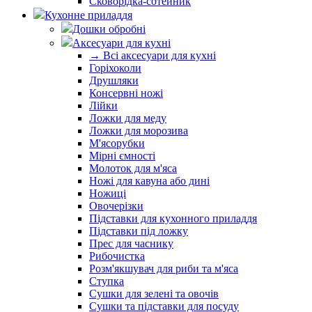
Сковорідка-сотейник
Кухонне приладдя
Дошки обробні
Аксесуари для кухні
→ Всі аксесуари для кухні
Горіхоколи
Друшляки
Консервні ножі
Лійки
Ложки для меду
Ложки для морозива
М'ясорубки
Мірні ємності
Молоток для м'яса
Ножі для кавуна або дині
Ножиці
Овочерізки
Підставки для кухонного приладдя
Підставки під ложку
Прес для часнику
Рибочистка
Розм'якшувач для риби та м'яса
Ступка
Сушки для зелені та овочів
Сушки та підставки для посуду