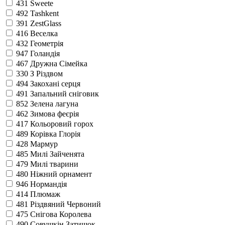
431
Sweete
492
Tashkent
391
ZestGlass
416
Веселка
432
Геометрія
947
Голандія
467
Дружна Сімейка
330
З Різдвом
494
Закохані серця
491
Запальний сніговик
852
Зелена лагуна
462
Зимова феєрія
417
Кольоровий горох
489
Корівка Глорія
428
Мармур
485
Милі Зайченята
479
Милі тварини
480
Ніжний орнамент
946
Нормандія
414
Плюмаж
481
Різдвяний Червоний
475
Снігова Королева
490
Совушкін Затишок