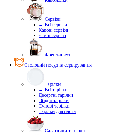
Сервізи
→ Всі сервізи
Кавові сервізи
Чайні сервізи
Френч-преси
Столовий посуд та сервірування
Тарілки
→ Всі тарілки
Десертні тарілки
Обідні тарілки
Супові тарілки
Тарілки для пасти
Салатники та піали