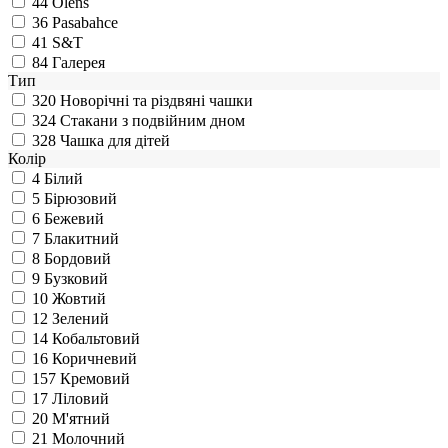
44
Olens
36
Pasabahce
41
S&T
84
Галерея
Тип
320
Новорічні та різдвяні чашки
324
Стакани з подвійним дном
328
Чашка для дітей
Колір
4
Білий
5
Бірюзовий
6
Бежевий
7
Блакитний
8
Бордовий
9
Бузковий
10
Жовтий
12
Зелений
14
Кобальтовий
16
Коричневий
157
Кремовий
17
Ліловий
20
М'ятний
21
Молочний