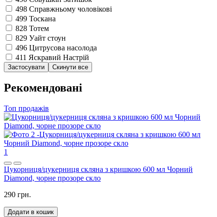
498
Справжньому чоловікові
499
Тоскана
828
Тотем
829
Уайт стоун
496
Цитрусова насолода
411
Яскравий Настрій
Рекомендовані
Топ продажів
1
Цукорниця/цукерниця скляна з кришкою 600 мл Чорний
Diamond, чорне прозоре скло
290 грн.
Додати в кошик