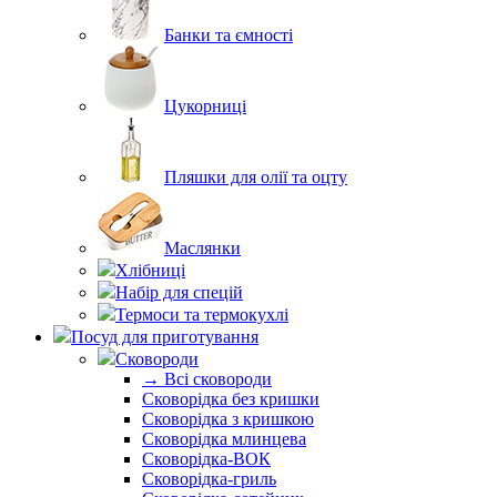
Банки та ємності
Цукорниці
Пляшки для олії та оцту
Маслянки
Хлібниці
Набір для спецій
Термоси та термокухлі
Посуд для приготування
Сковороди
→ Всі сковороди
Сковорідка без кришки
Сковорідка з кришкою
Сковорідка млинцева
Сковорідка-ВОК
Сковорідка-гриль