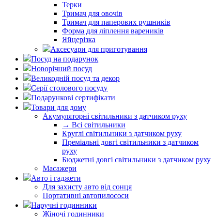
Терки
Тримач для овочів
Тримач для паперових рушників
Форма для ліплення вареників
Яйцерізка
Аксесуари для приготування
Посуд на подарунок
Новорічний посуд
Великодній посуд та декор
Серії столового посуду
Подарункові сертифікати
Товари для дому
Акумуляторні світильники з датчиком руху
→ Всі світильники
Круглі світильники з датчиком руху
Преміальні довгі світильники з датчиком
руху
Бюджетні довгі світильники з датчиком руху
Масажери
Авто і гаджети
Для захисту авто від сонця
Портативні автопилососи
Наручні годинники
Жіночі годинники