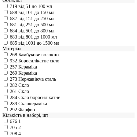
Обєм, мл
719
від 51 до 100 мл
688
від 101 до 150 мл
687
від 151 до 250 мл
681
від 251 до 500 мл
684
від 501 до 800 мл
683
від 801 до 1000 мл
685
від 1001 до 1500 мл
Матеріал
268
Бамбукове волокно
932
Боросилікатне скло
257
Кераміка
269
Кераміка
273
Нержавіюча сталь
282
Скло
261
Скло
284
Скло боросилікатне
289
Склокераміка
292
Фарфор
Кількість в наборі, шт
676
1
705
2
708
4