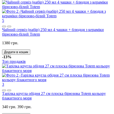
5
Чайний сервіз (набір) 250 мл 4 чашки + блюдця з кераміки
бірюзово-білий Totem
1380 грн.
Додати в кошик
-13%
Топ продажів
3
Тарілка кругла обідня 27 см плоска бірюзова Totem кольору
блакитного моря
340 грн.
390 грн.