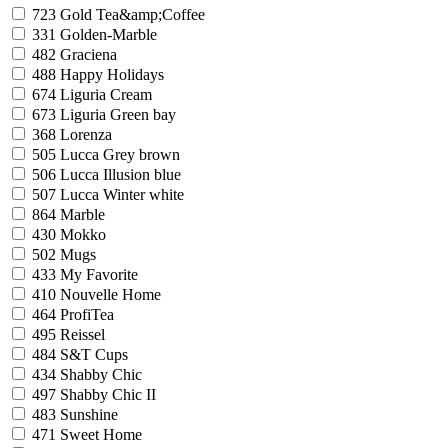
723
Gold Tea&amp;Coffee
331
Golden-Marble
482
Graciena
488
Happy Holidays
674
Liguria Cream
673
Liguria Green bay
368
Lorenza
505
Lucca Grey brown
506
Lucca Illusion blue
507
Lucca Winter white
864
Marble
430
Mokko
502
Mugs
433
My Favorite
410
Nouvelle Home
464
ProfiTea
495
Reissel
484
S&T Cups
434
Shabby Chic
497
Shabby Chic II
483
Sunshine
471
Sweet Home