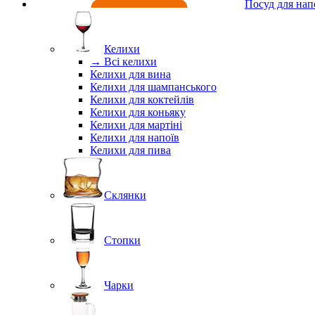
Посуд для нап
Келихи
→ Всі келихи
Келихи для вина
Келихи для шампанського
Келихи для коктейлів
Келихи для коньяку
Келихи для мартіні
Келихи для напоїв
Келихи для пива
Склянки
Стопки
Чарки