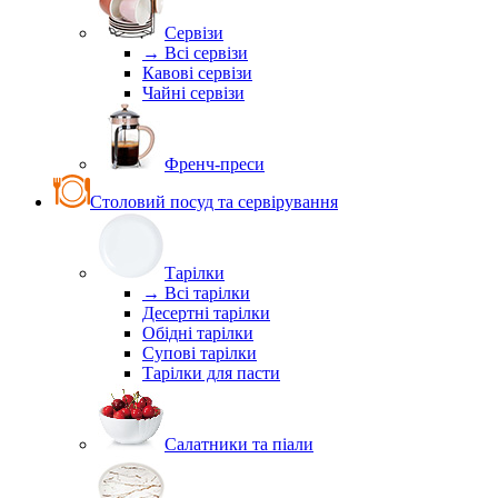
Сервізи
→ Всі сервізи
Кавові сервізи
Чайні сервізи
Френч-преси
Столовий посуд та сервірування
Тарілки
→ Всі тарілки
Десертні тарілки
Обідні тарілки
Супові тарілки
Тарілки для пасти
Салатники та піали