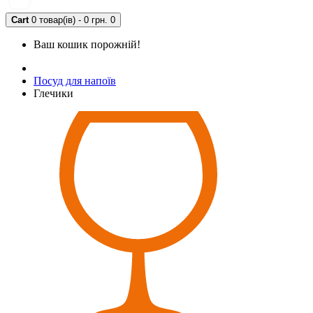
Cart
0 товар(ів) - 0 грн.
0
Ваш кошик порожній!
Посуд для напоїв
Глечики