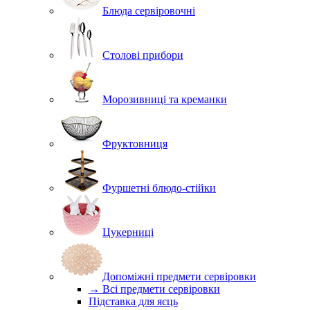
Блюда сервіровочні
Столові прибори
Морозивниці та креманки
Фруктовниця
Фуршетні блюдо-стійки
Цукерниці
Допоміжні предмети сервіровки
→ Всі предмети сервіровки
Підставка для яєць