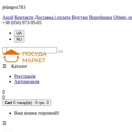
jetimpex783
Акції
Контакти
Доставка і оплата
Відгуки
Виробники
Обмін, п
+38 (050) 973-95-05
UA
RU
☰ Каталог
Реєстрація
Авторизація
0
0
Cart
0 товар(ів) - 0 грн.
0
Ваш кошик порожній!
☰