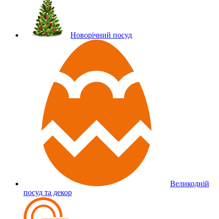
Новорічний посуд
Великодній
посуд та декор