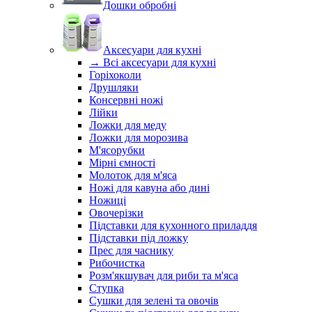
Дошки обробні
Аксесуари для кухні
→ Всі аксесуари для кухні
Горіхоколи
Друшляки
Консервні ножі
Лійки
Ложки для меду
Ложки для морозива
М'ясорубки
Мірні ємності
Молоток для м'яса
Ножі для кавуна або дині
Ножиці
Овочерізки
Підставки для кухонного приладдя
Підставки під ложку
Прес для часнику
Рибочистка
Розм'якшувач для риби та м'яса
Ступка
Сушки для зелені та овочів