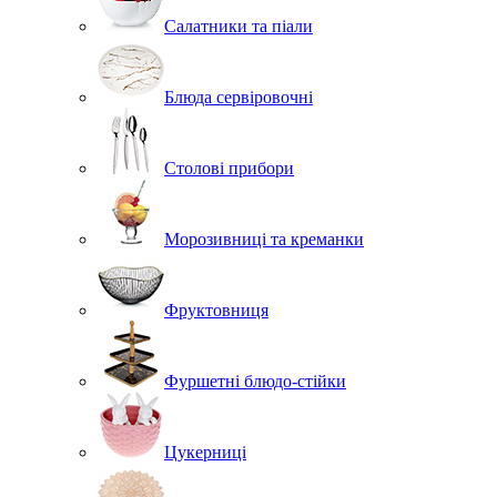
Салатники та піали
Блюда сервіровочні
Столові прибори
Морозивниці та креманки
Фруктовниця
Фуршетні блюдо-стійки
Цукерниці