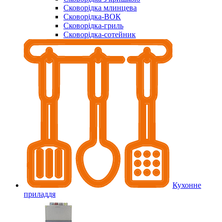
Сковорідка млинцева
Сковорідка-ВОК
Сковорідка-гриль
Сковорідка-сотейник
Кухонне
приладдя