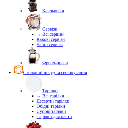
Кавомолки
Сервізи
→ Всі сервізи
Кавові сервізи
Чайні сервізи
Френч-преси
Столовий посуд та сервірування
Тарілки
→ Всі тарілки
Десертні тарілки
Обідні тарілки
Супові тарілки
Тарілки для пасти