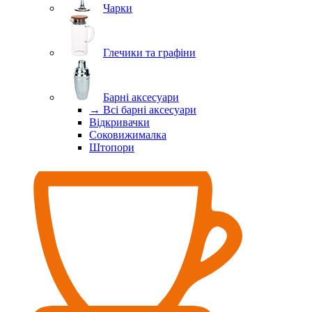
Чарки
Глечики та графіни
Барні аксесуари
→ Всі барні аксесуари
Відкривачки
Соковижималка
Штопори