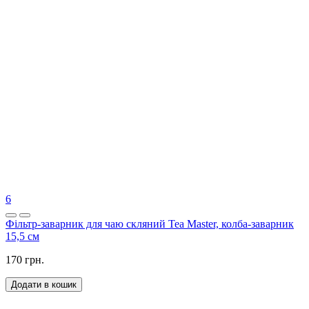
6
Фільтр-заварник для чаю скляний Tea Master, колба-заварник
15,5 см
170 грн.
Додати в кошик