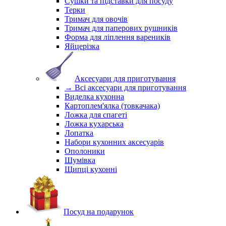
Сушки та підставки для посуду
Терки
Тримач для овочів
Тримач для паперових рушників
Форма для ліплення вареників
Яйцерізка
Аксесуари для приготування
→ Всі аксесуари для приготування
Виделка кухонна
Картоплем'ялка (товкачака)
Ложка для спагеті
Ложка кухарська
Лопатка
Набори кухонних аксесуарів
Ополоники
Шумівка
Щипці кухонні
Посуд на подарунок