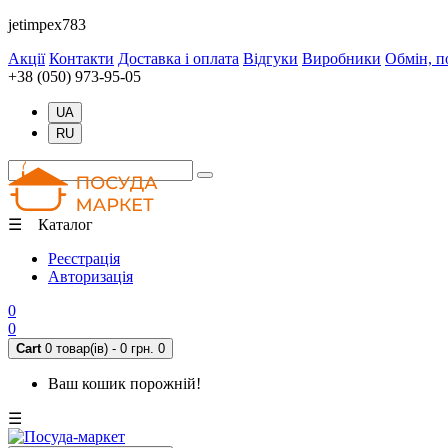
jetimpex783
Акції
Контакти
Доставка і оплата
Відгуки
Виробники
Обмін, п
+38 (050) 973-95-05
UA
RU
☰ Каталог
Реєстрація
Авторизація
0
0
Cart
0 товар(ів) - 0 грн.
0
Ваш кошик порожній!
☰