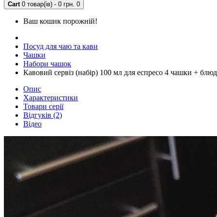
Cart
0 товар(ів) - 0 грн.
0
Ваш кошик порожній!
Посуд для чаю та кави
Чашки
Набори чашок
Кавовий сервіз (набір) 100 мл для еспресо 4 чашки + блю
Опис
Характеристики
Товари серії
Відгуків (2)
Відео