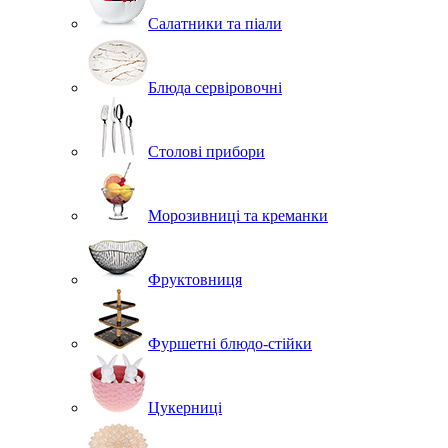
Салатники та піали
Блюда сервіровочні
Столові прибори
Морозивниці та креманки
Фруктовниця
Фуршетні блюдо-стійки
Цукерниці