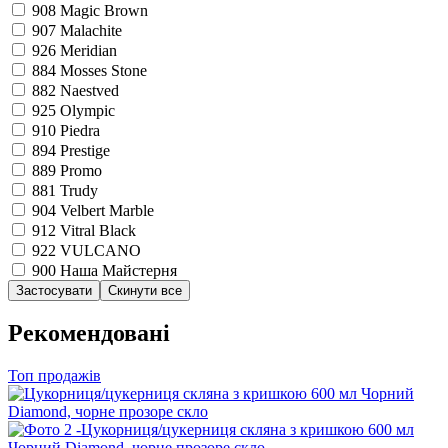
908
Magic Brown
907
Malachite
926
Meridian
884
Mosses Stone
882
Naestved
925
Olympic
910
Piedra
894
Prestige
889
Promo
881
Trudy
904
Velbert Marble
912
Vitral Black
922
VULCANO
900
Наша Майстерня
Рекомендовані
Топ продажів