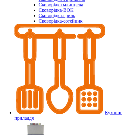
Сковорідка млинцева
Сковорідка-ВОК
Сковорідка-гриль
Сковорідка-сотейник
Кухонне
приладдя