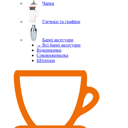
Чарки
Глечики та графіни
Барні аксесуари
→ Всі барні аксесуари
Відкривачки
Соковижималка
Штопори