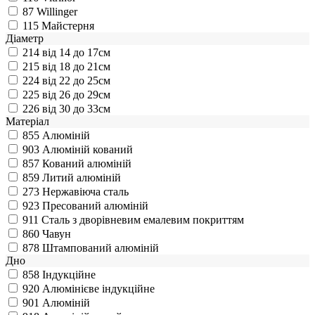
87
Willinger
115
Майстерня
Діаметр
214
від 14 до 17см
215
від 18 до 21см
224
від 22 до 25см
225
від 26 до 29см
226
від 30 до 33см
Матеріал
855
Алюміній
903
Алюміній кований
857
Кований алюміній
859
Литий алюміній
273
Нержавіюча сталь
923
Пресований алюміній
911
Сталь з дворівневим емалевим покриттям
860
Чавун
878
Штампований алюміній
Дно
858
Індукційне
920
Алюмінієве індукційне
901
Алюміній