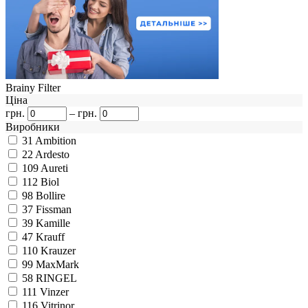
Brainy Filter
Ціна
грн.
–
грн.
Виробники
31
Ambition
22
Ardesto
109
Aureti
112
Biol
98
Bollire
37
Fissman
39
Kamille
47
Krauff
110
Krauzer
99
MaxMark
58
RINGEL
111
Vinzer
116
Vitrinor