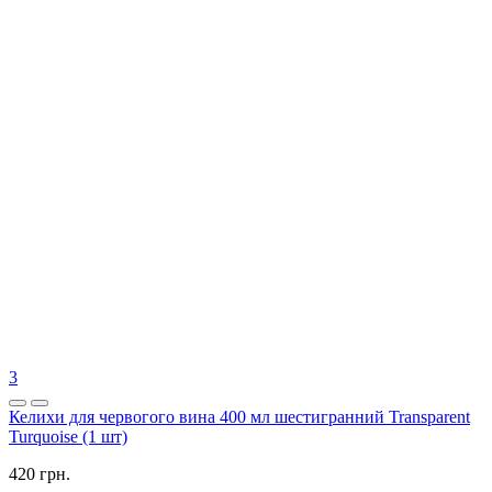
3
Келихи для червогого вина 400 мл шестигранний Transparent
Turquoise (1 шт)
420 грн.