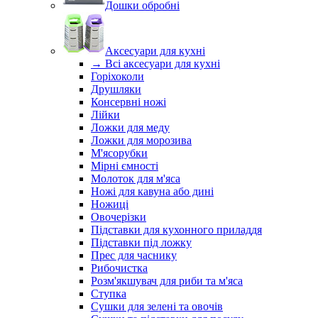
Дошки обробні
Аксесуари для кухні
→ Всі аксесуари для кухні
Горіхоколи
Друшляки
Консервні ножі
Лійки
Ложки для меду
Ложки для морозива
М'ясорубки
Мірні ємності
Молоток для м'яса
Ножі для кавуна або дині
Ножиці
Овочерізки
Підставки для кухонного приладдя
Підставки під ложку
Прес для часнику
Рибочистка
Розм'якшувач для риби та м'яса
Ступка
Сушки для зелені та овочів