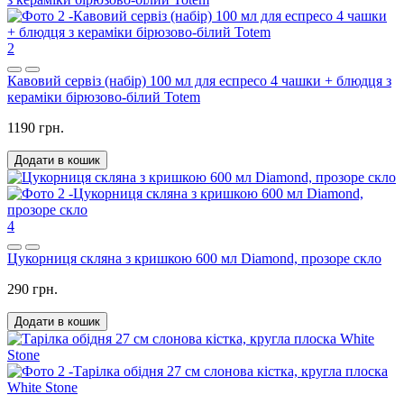
2
Кавовий сервіз (набір) 100 мл для еспресо 4 чашки + блюдця з
кераміки бірюзово-білий Totem
1190 грн.
Додати в кошик
4
Цукорниця скляна з кришкою 600 мл Diamond, прозоре скло
290 грн.
Додати в кошик