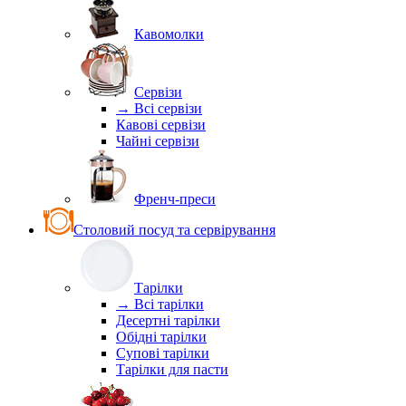
Кавомолки
Сервізи
→ Всі сервізи
Кавові сервізи
Чайні сервізи
Френч-преси
Столовий посуд та сервірування
Тарілки
→ Всі тарілки
Десертні тарілки
Обідні тарілки
Супові тарілки
Тарілки для пасти