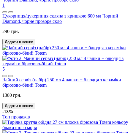
1
Цукорниця/цукерниця скляна з кришкою 600 мл Чорний
Diamond, чорне прозоре скло
290 грн.
Додати в кошик
5
Чайний сервіз (набір) 250 мл 4 чашки + блюдця з кераміки
бірюзово-білий Totem
1380 грн.
Додати в кошик
-13%
Топ продажів