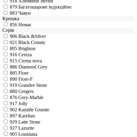
918
Алюміній литий
879
Багатошарове індукційне
883
Чавун
Кришка
856
Немає
Серія
906
Black &Silver
921
Black Cosmic
895
Brighton
916
Cereza
915
Crema nova
886
Diamond Grey
885
Fiore
890
Fiore-F
919
Grandee Stone
880
Gregers
876
Grey-Marble
917
Jolly
902
Kamille Granite
897
Karelian
929
Latte Stone
927
Lazurite
905
Louisiana