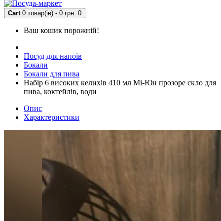
Cart
0 товар(ів) - 0 грн.
0
Ваш кошик порожній!
Посуд для напоїв
Бокали
Бокали для пива
Набір 6 високих келихів 410 мл Мі-Юн прозоре скло для
пива, коктейлів, води
Опис
Характеристики