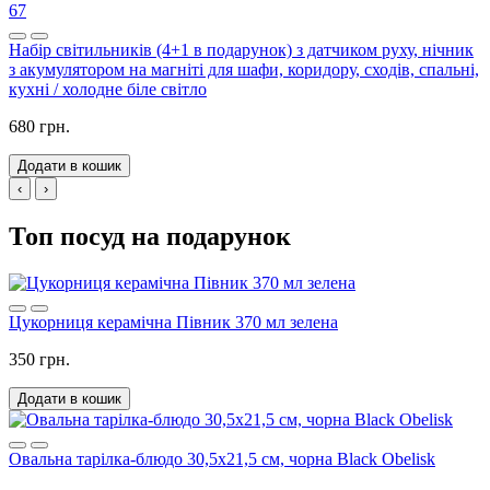
67
Набір світильників (4+1 в подарунок) з датчиком руху, нічник
з акумулятором на магніті для шафи, коридору, сходів, спальні,
кухні / холодне біле світло
680 грн.
Додати в кошик
‹
›
Топ посуд на подарунок
Цукорниця керамічна Півник 370 мл зелена
350 грн.
Додати в кошик
Овальна тарілка-блюдо 30,5х21,5 см, чорна Black Obelisk