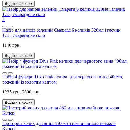
Додати в кошик
2
Набір для напоїв зелений Смарагд 6 келихів 320мл і глечик
1.1л, смарагдове скло
1140 грн.
Додати в кошик
Набір 4 фужери Diva Pink келихи для червогого вина 400мл,
рожевий із золотим кантом
1235 грн.
2800 грн.
Додати в кошик
Прозорий келих для вина 450 мл з незвичайною ножкою
Купер