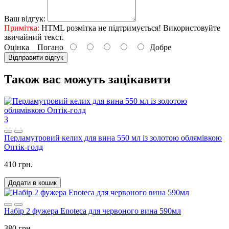
Ваш відгук:
Примітка:
HTML розмітка не підтримується! Використовуйте
звичайний текст.
Оцінка
Погано
Добре
Відправити відгук
Також вас можуть зацікавити
3
Перламутровий келих для вина 550 мл із золотою облямівкою
Оптік-голд
410 грн.
Додати в кошик
Набір 2 фужера Enoteca для червоного вина 590мл
380 грн.