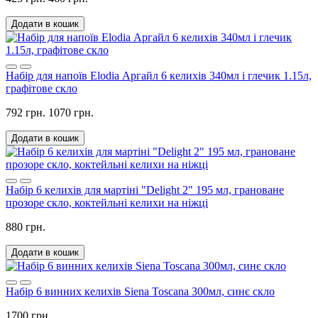
Додати в кошик
Набір для напоїв Elodia Аргайл 6 келихів 340мл і глечик 1.15л,
графітове скло
792 грн.
1070 грн.
Додати в кошик
Набір 6 келихів для мартіні "Delight 2" 195 мл, грановане
прозоре скло, коктейльні келихи на ніжці
880 грн.
Додати в кошик
Набір 6 винних келихів Siena Toscana 300мл, синє скло
1700 грн.