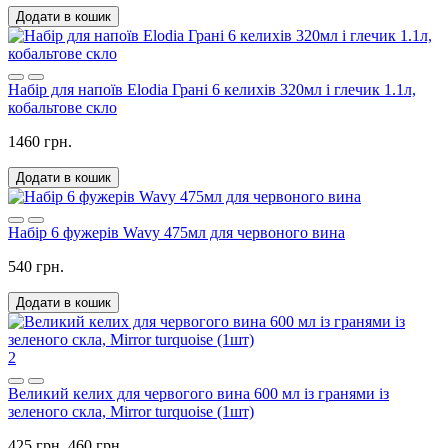
Додати в кошик
Набір для напоїв Elodia Грані 6 келихів 320мл і глечик 1.1л,
кобальтове скло
1460 грн.
Додати в кошик
Набір 6 фужерів Wavy 475мл для червоного вина
540 грн.
Додати в кошик
2
Великий келих для червогого вина 600 мл із гранями із
зеленого скла, Mirror turquoise (1шт)
425 грн.
460 грн.