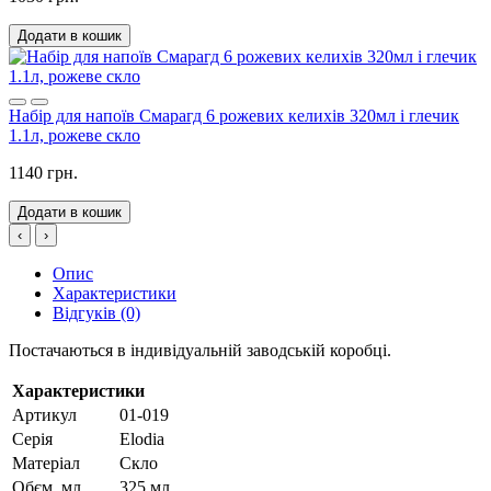
Додати в кошик
Набір для напоїв Смарагд 6 рожевих келихів 320мл і глечик
1.1л, рожеве скло
1140 грн.
Додати в кошик
‹
›
Опис
Характеристики
Відгуків (0)
Постачаються в індивідуальній заводській коробці.
Характеристики
Артикул
01-019
Серія
Elodia
Матеріал
Скло
Обєм, мл
325 мл