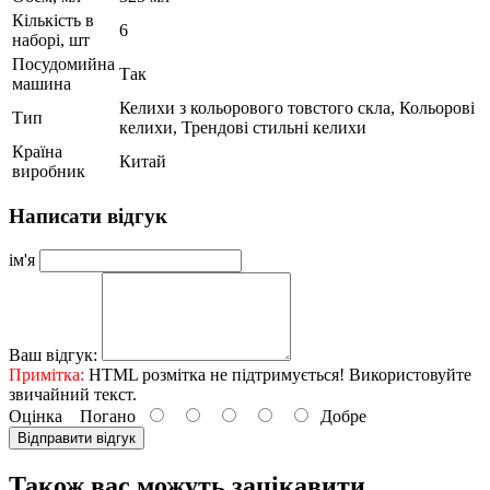
Кількість в
6
наборі, шт
Посудомийна
Так
машина
Келихи з кольорового товстого скла, Кольорові
Тип
келихи, Трендові стильні келихи
Країна
Китай
виробник
Написати відгук
ім'я
Ваш відгук:
Примітка:
HTML розмітка не підтримується! Використовуйте
звичайний текст.
Оцінка
Погано
Добре
Відправити відгук
Також вас можуть зацікавити