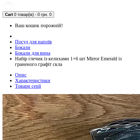
Cart
0 товар(ів) - 0 грн.
0
Ваш кошик порожній!
Посуд для напоїв
Бокали
Бокали для вина
Набір глечик із келихами 1+6 шт Mirror Emerald із
граненого графіт скла
Опис
Характеристики
Товари серії