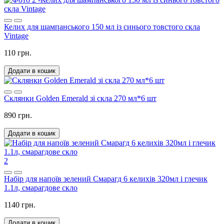
Келих для шампанського 150 мл із синього товстого скла
Vintage
110 грн.
Додати в кошик
Склянки Golden Emerald зі скла 270 мл*6 шт
890 грн.
Додати в кошик
2
Набір для напоїв зелений Смарагд 6 келихів 320мл і глечик
1.1л, смарагдове скло
1140 грн.
Додати в кошик