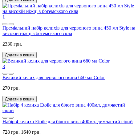
1
Преміальний набір келихів для червоного вина 450 мл Style на
високій ніжці з богемського скла
2330 грн.
Додати в кошик
3
Великий келих для червогого вина 660 мл Color
270 грн.
Додати в кошик
Набір 4 келиха Etoile для білого вина 400мл, димчастий сірий
728 грн.
1640 грн.