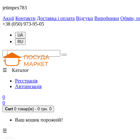
jetimpex783
Акції
Контакти
Доставка і оплата
Відгуки
Виробники
Обмін, п
+38 (050) 973-95-05
UA
RU
☰ Каталог
Реєстрація
Авторизація
0
0
Cart
0 товар(ів) - 0 грн.
0
Ваш кошик порожній!
☰