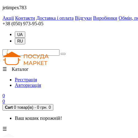
jetimpex783
Акції
Контакти
Доставка і оплата
Відгуки
Виробники
Обмін, п
+38 (050) 973-95-05
UA
RU
☰ Каталог
Реєстрація
Авторизація
0
0
Cart
0 товар(ів) - 0 грн.
0
Ваш кошик порожній!
☰