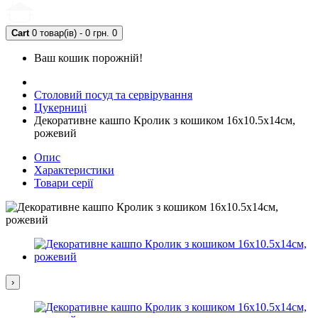
Cart
0 товар(ів) - 0 грн.
0
Ваш кошик порожній!
Столовий посуд та сервірування
Цукерниці
Декоративне кашпо Кролик з кошиком 16х10.5х14см,
рожевий
Опис
Характеристики
Товари серії
›