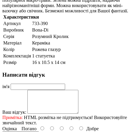
популярної мікро-трави. Зелень можна підрізати, надаючи
найрізноманітніші форми. Можна використовувати як міні-
вазочку або свічник. Безмежні можливості для Вашої фантазії.
Характеристики
Артикул
733-390
Виробник
Bona-Di
Серія
Розумний Кролик
Матеріал
Кераміка
Колір
Рожева глазур
Комплектація
1 статуетка
Розмір
16 х 10.5 х 14 см
Написати відгук
ім'я
Ваш відгук:
Примітка:
HTML розмітка не підтримується! Використовуйте
звичайний текст.
Оцінка
Погано
Добре