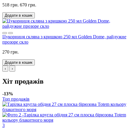
518 грн.
670 грн.
Додати в кошик
Цукорниця скляна з кришкою 250 мл Golden Dome, райдужне
прозоре скло
270 грн.
Додати в кошик
‹
›
Хіт продажів
-13%
Топ продажів
3