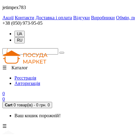
jetimpex783
Акції
Контакти
Доставка і оплата
Відгуки
Виробники
Обмін, п
+38 (050) 973-95-05
UA
RU
☰ Каталог
Реєстрація
Авторизація
0
0
Cart
0 товар(ів) - 0 грн.
0
Ваш кошик порожній!
☰