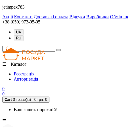
jetimpex783
Акції
Контакти
Доставка і оплата
Відгуки
Виробники
Обмін, п
+38 (050) 973-95-05
UA
RU
☰ Каталог
Реєстрація
Авторизація
0
0
Cart
0 товар(ів) - 0 грн.
0
Ваш кошик порожній!
☰