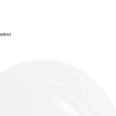
арфор)