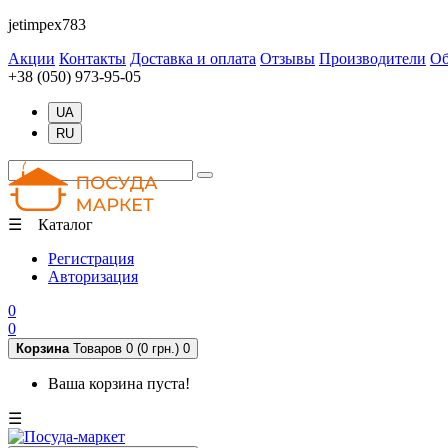
jetimpex783
Акции
Контакты
Доставка и оплата
Отзывы
Производители
Об
+38 (050) 973-95-05
UA
RU
☰ Каталог
Регистрация
Авторизация
0
0
Корзина
Товаров 0 (0 грн.)
0
Ваша корзина пуста!
☰