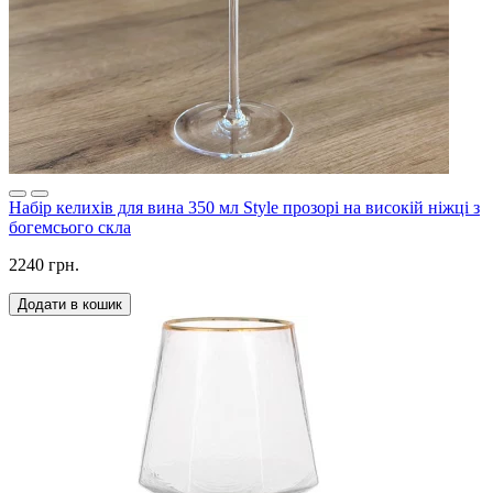
Набір келихів для вина 350 мл Style прозорі на високій ніжці з
богемсього скла
2240 грн.
Додати в кошик