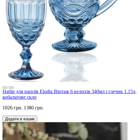
Набір для напоїв Elodia Вінтаж 6 келихів 340мл і глечик 1.15л,
кобальтове скло
1026 грн.
1380 грн.
Додати в кошик