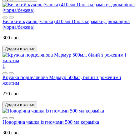
Великий кухоль (чашка) 410 мл Duo з кераміки, двоколірна
(чорна/бежева)
300 грн.
Додати в кошик
1
Кружка порцелянова Мармур 500мл, білий з рожевим і
жовтим
270 грн.
Додати в кошик
Новорічна чашка із гномами 500 мл кераміка
300 грн.