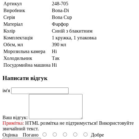
Артикул
248-705
Виробник
Bona-Di
Серія
Bona Cup
Матеріал
Фарфор
Колір
Синій з блакитним
Комплектація
1 кружка, 1 упаковка
Обєм, мл
390 мл
Морозильна камера
Ні
Холодильник
Так
Посудомийна машина
Ні
Написати відгук
ім'я
Ваш відгук:
Примітка:
HTML розмітка не підтримується! Використовуйте
звичайний текст.
Оцінка
Погано
Добре