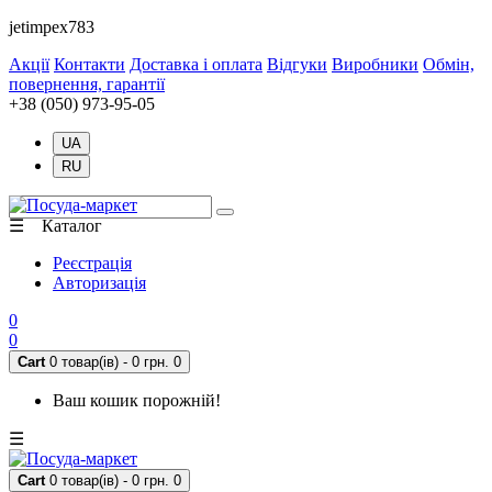
jetimpex783
Акції
Контакти
Доставка і оплата
Відгуки
Виробники
Обмін,
повернення, гарантії
+38 (050) 973-95-05
UA
RU
☰ Каталог
Реєстрація
Авторизація
0
0
Cart
0 товар(ів) - 0 грн.
0
Ваш кошик порожній!
☰
Cart
0 товар(ів) - 0 грн.
0