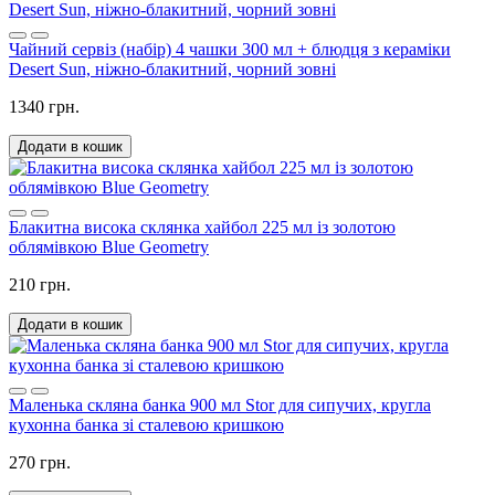
Чайний сервіз (набір) 4 чашки 300 мл + блюдця з кераміки
Desert Sun, ніжно-блакитний, чорний зовні
1340 грн.
Додати в кошик
Блакитна висока склянка хайбол 225 мл із золотою
облямівкою Blue Geometry
210 грн.
Додати в кошик
Маленька скляна банка 900 мл Stor для сипучих, кругла
кухонна банка зі сталевою кришкою
270 грн.