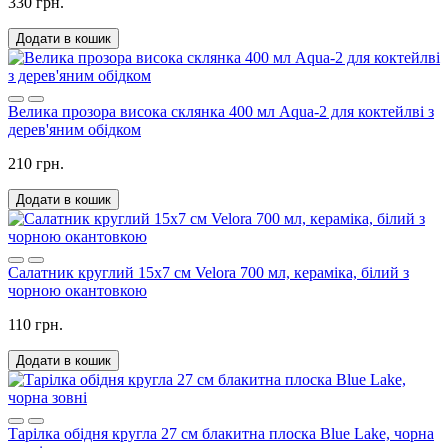
330 грн.
Додати в кошик
Велика прозора висока склянка 400 мл Aqua-2 для коктейлві з
дерев'яним обідком
210 грн.
Додати в кошик
Салатник круглий 15х7 см Velora 700 мл, кераміка, білий з
чорною окантовкою
110 грн.
Додати в кошик
Тарілка обідня кругла 27 см блакитна плоска Blue Lake, чорна