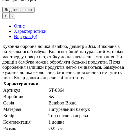
Додати в кошик
‹
›
Опис
Характеристики
Відгуків (0)
Кухонна обробна дошка Bamboo, діаметр 20см. Виконана з
натурального бамбука. Вологостійкий натуральний матеріал
має тверду поверхню, стійку до навантажень і стирання. На
дошці з бамбука можна обробляти будь-які продукти. Після
оброблення залишки продуктів легко змиваються. Бамбукова
кухонна дошка екологічна, безпечна, довговічна і не тупить
ножі. Колір дошки - дерево світлого тону.
Характеристики
Артикул
ST-8864
Виробник
S&T
Серія
Bamboo Board
Матеріал
Натуральний бамбук
Колір
Тон світлого дерева
Комплектація
1 дошка
Розмір
Ø25 см