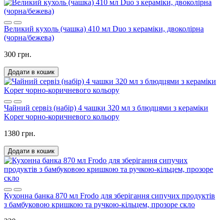
Великий кухоль (чашка) 410 мл Duo з кераміки, двоколірна
(чорна/бежева)
300 грн.
Додати в кошик
Чайний сервіз (набір) 4 чашки 320 мл з блюдцями з кераміки
Koper чорно-коричневого кольору
1380 грн.
Додати в кошик
Кухонна банка 870 мл Frodo для зберігання сипучих продуктів
з бамбуковою кришкою та ручкою-кільцем, прозоре скло