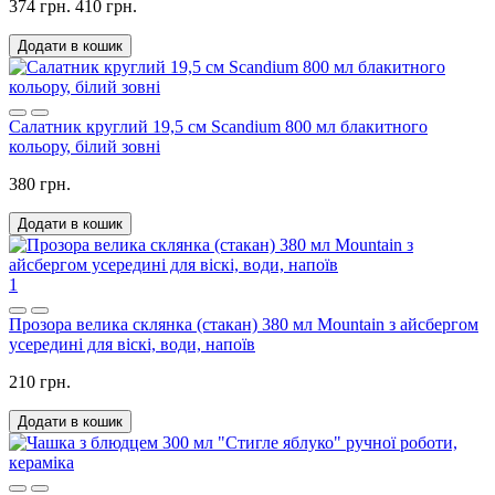
374 грн.
410 грн.
Додати в кошик
Салатник круглий 19,5 см Scandium 800 мл блакитного
кольору, білий зовні
380 грн.
Додати в кошик
1
Прозора велика склянка (стакан) 380 мл Mountain з айсбергом
усередині для віскі, води, напоїв
210 грн.
Додати в кошик