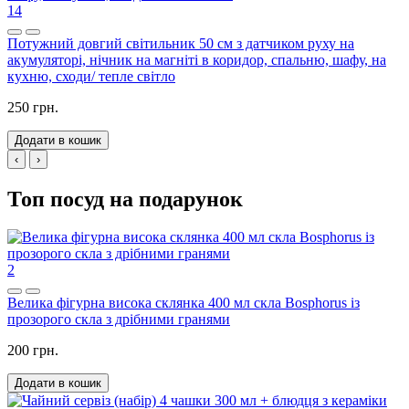
14
Потужний довгий світильник 50 см з датчиком руху на
акумуляторі, нічник на магніті в коридор, спальню, шафу, на
кухню, сходи/ тепле світло
250 грн.
Додати в кошик
‹
›
Топ посуд на подарунок
2
Велика фігурна висока склянка 400 мл скла Bosphorus із
прозорого скла з дрібними гранями
200 грн.
Додати в кошик