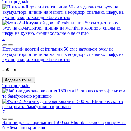
Топ продажів
7
Потужний довгий світильник 50 см з датчиком руху на
акумуляторі, нічник на магніті в коридор, спальню, шафу, на
кухню, сходи/ холодне біле світло
250 грн.
Додати в кошик
Топ продажів
7
Чайник для заварювання 1500 мл Rhombus скло з фільтром та
бамбуковою кришкою