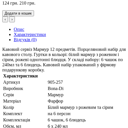
124 грн.
210 грн.
Додати в кошик
‹
›
Опис
Характеристики
Відгуків (0)
Кавовий сервіз Мармур 12 предметів. Порцеляновий набір для
кавового столу. Гуртки в кольорі: білий мармур з рожевим і
сірим, рожеві однотонні блюдця. У складі набору: 6 чашок по
240мл та 6 блюдець. Кавовий набір упакований у фірмову
подарункову коробку.
Характеристики
Артикул
905-257
Виробник
Bona-Di
Серія
Мармур
Матеріал
Фарфор
Колір
Білий мармур з рожевим та сірим
Комплект
на 6 персон
Комплектація
6 чашок, 6 блюдець
Обєм, мл
6 х 240 мл