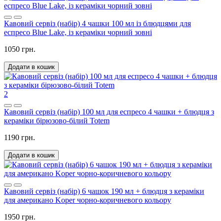
Кавовий сервіз (набір) 4 чашки 100 мл із блюдцями для
еспресо Blue Lake, із кераміки чорний зовні
1050 грн.
Додати в кошик
2
Кавовий сервіз (набір) 100 мл для еспресо 4 чашки + блюдця з
кераміки бірюзово-білий Totem
1190 грн.
Додати в кошик
Кавовий сервіз (набір) 6 чашок 190 мл + блюдця з кераміки
для американо Koper чорно-коричневого кольору
1950 грн.