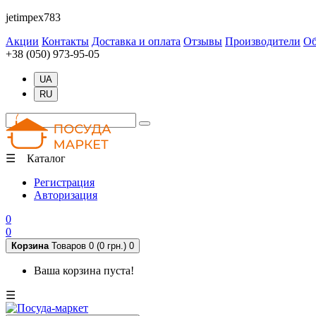
jetimpex783
Акции
Контакты
Доставка и оплата
Отзывы
Производители
Об
+38 (050) 973-95-05
UA
RU
☰ Каталог
Регистрация
Авторизация
0
0
Корзина
Товаров 0 (0 грн.)
0
Ваша корзина пуста!
☰