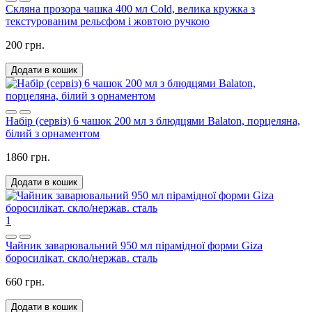
Скляна прозора чашка 400 мл Cold, велика кружка з
текстурованим рельєфом і жовтою ручкою
200 грн.
Додати в кошик
Набір (сервіз) 6 чашок 200 мл з блюдцями Balaton, порцеляна,
білий з орнаментом
1860 грн.
Додати в кошик
1
Чайник заварювальний 950 мл пірамідної форми Giza
боросилікат. скло/нержав. сталь
660 грн.
Додати в кошик