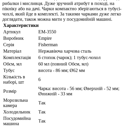
рибалки і мисливця. Дуже зручний атрибут в поході, на
пікніку або на дачі. Чарки компактно зберігаються в тубусі-
чохлі, який йде в комплекті. За такими чарками дуже легко
доглядати, також можна мити у посудомийній машині.
Характеристики
Артикул
EM-3550
Виробник
Empire
Серія
Fisherman
Матеріал
Нержавіюча харчова сталь
Комплектація
6 стопок (чарок); 1 тубус-чохол
Обєм, мл
60 мл (повний Обєм, мл)
Тубус
висота - 86 мм; Ø62 мм
Кількість в
6
наборі, шт
Чарка: висота - 56 мм; Øверхній - 52 мм;
Розмір
Øнижній - 33 мм
Морозильна
Так
камера
Холодильник
Так
Посудомийна
Так
машина