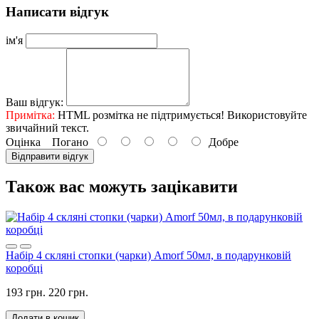
Написати відгук
ім'я
Ваш відгук:
Примітка:
HTML розмітка не підтримується! Використовуйте
звичайний текст.
Оцінка
Погано
Добре
Відправити відгук
Також вас можуть зацікавити
Набір 4 скляні стопки (чарки) Amorf 50мл, в подарунковій
коробці
193 грн.
220 грн.
Додати в кошик