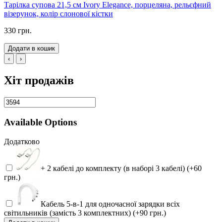
Тарілка супова 21,5 см Ivory Elegance, порцеляна, рельєфний
візерунок, колір слонової кістки
330 грн.
Додати в кошик
‹
›
Хіт продажів
Available Options
Додатково
+ 2 кабелі до комплекту (в наборі 3 кабелі) (+60
грн.)
Кабель 5-в-1 для одночасної зарядки всіх
світильників (замість 3 комплектних) (+90 грн.)