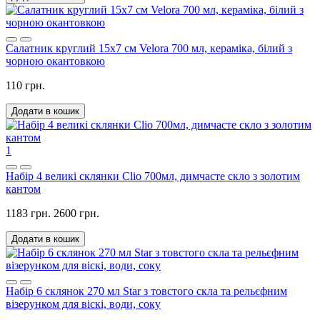
Салатник круглий 15х7 см Velora 700 мл, кераміка, білий з
чорною окантовкою
110 грн.
Додати в кошик
1
Набір 4 великі склянки Clio 700мл, димчасте скло з золотим
кантом
1183 грн.
2600 грн.
Додати в кошик
Набір 6 склянок 270 мл Star з товстого скла та рельєфним
візерунком для віскі, води, соку