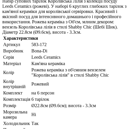
Набір супових тарілок Королівська Лілія з колекції посуду
Leeds Ceramics (рожеві). У наборі 6 круглих глибоких тарілок з
кам'яної кераміки для королівської сервіровки. Красивий і
якісний посуд для інтенсивного домашнього і професійного
використання. Рожева кераміка з Об'єм, млним декором:
вензель Королівська лілія в стилі Shabby Chic (Шебі Шик).
Діаметр 22.8см (Ø9.6см), висота - 3.3см.
Характеристики
Артикул
583-172
Виробник
Bona-Di
Серія
Leeds Ceramics
Матеріал
Кам'яна кераміка
Рожева кераміка з об'ємним вензелем
Колір
"Королівська лілія" в стилі Shabby Chic
Колір
Рожевий
внутрішній
Комплект
на 6 персон
Комплектація
6 тарілок
Розмір
Ø22.8см (Ø9.6см); висота - 3.3см
Морозильна
Ні
камера
Холодильник
Так