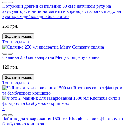
Потужний довгий світильник 50 см з датчиком руху на
акумуляторі, нічник на магніті в коридор, спальню, шафу, на
кухню, сходи/ холодне біле світло
250 грн.
Додати в кошик
Топ продажів
Склянка 250 мл квадратна Merry Company скляна
120 грн.
Додати в кошик
Топ продажів
7
Чайник для заварювання 1500 мл Rhombus скло з фільтром та
бамбуковою кришкою