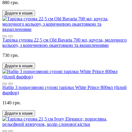
880 грн.
Додати в кошик
Тарілка супова 22,5 см Old Bavariа 700 мл, кругла, молочного
кольору, з коричневою окантовкою та вкрапленнями
730 грн.
Додати в кошик
Набір 3 порцелянові супові тарілки White Prince 800мл (білий
фарфор)
1140 грн.
Додати в кошик