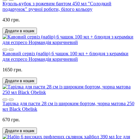
Кухоль-кубок з рожевим бантом 450 мл "Солодкий
подарунок" ручної роботи, білого кольору
430 грн.
Додати в кошик
Кавовий сервіз (набір) 6 чашок 100 мл + блюдця з кераміки
для еспресо Нормандія коричневий
1650 грн.
Додати в кошик
Тарілка для пасти 28 см із широким бортом, чорна матова 250
мл Black Obelisk
670 грн.
Додати в кошик