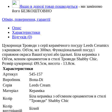
Якщо в дорозі товар пошкодиться
- ми замінимо
його БЕЗКОШТОВНО
Обмін, повернення, гарантії
Опис
Характеристики
Відгуків (0)
Цукорниця Троянди з серії керамічного посуду Leeds Ceramics
з кришкою. Об'єм, мл 300мл. Функціональний посуд і
справжня окраса Вашої кухні або їдальні. Біла кераміка з
Об'єм, млним орнаментом в стилі Троянди Shabby Chic.
Розмір цукорниці: Ø9.5см, висота - 13.8см.
Характеристики
Артикул
545-157
Виробник
Bona-Di
Серія
Leeds Cream
Матеріал
Кераміка
Біла кераміка з об'ємним орнаментом в стилі
Колір
"Троянди" Shabby Chic
Колір
Білий
внутрішній