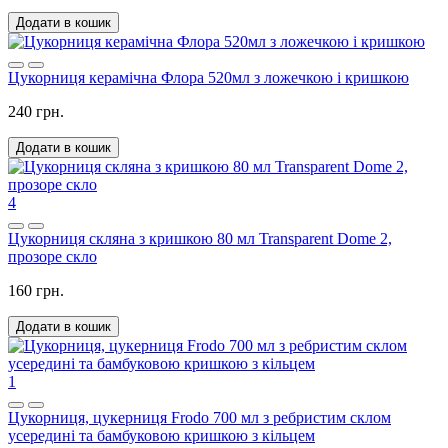
Додати в кошик
Цукорниця керамічна Флора 520мл з ложечкою і кришкою
240 грн.
Додати в кошик
4
Цукорниця скляна з кришкою 80 мл Transparent Dome 2,
прозоре скло
160 грн.
Додати в кошик
1
Цукорниця, цукерниця Frodo 700 мл з ребристим склом
усередині та бамбуковою кришкою з кільцем