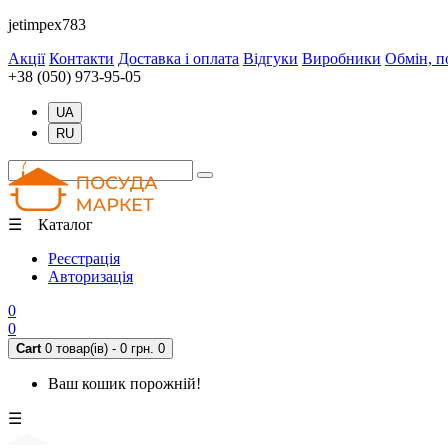
jetimpex783
Акції
Контакти
Доставка і оплата
Відгуки
Виробники
Обмін, п
+38 (050) 973-95-05
UA
RU
☰ Каталог
Реєстрація
Авторизація
0
0
Cart
0 товар(ів) - 0 грн.
0
Ваш кошик порожній!
☰