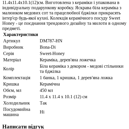
11.4х11.4х10.1(12)см. Виготовлена з кераміки і упакована в
індивідуальну подарункову коробку. Яскрава біла кераміка з
малюнком медових сот та працелюбної бджілки прикрасять
інтер'єр будь-якої кухні. Колекція керамічного посуду Sweet
Honey - це поєднання трендового дизайну та милоти в одному
предметі.
Характеристики
Артикул
DM787-HN
Виробник
Bona-Di
Серія
Sweet-Honey
Матеріал
Кераміка, дерев'яна ложечка
Біла кераміка з декором - медові стільники
Колір
та бджілка
Комплектація
1 банка, 1 кришка, 1 дерев'яна ложка
Кришка
Керамічна
Обєм, мл
450 мл
Розмір
11.4 х 11.4 х 10.1 (12) см
Холодильник
Так
Посудомийна
Ні
машина
Написати відгук