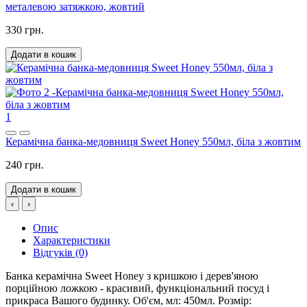
металевою затяжкою, жовтий
330 грн.
Додати в кошик
1
Керамічна банка-медовниця Sweet Honey 550мл, біла з жовтим
240 грн.
Додати в кошик
‹
›
Опис
Характеристики
Відгуків (0)
Банка керамічна Sweet Honey з кришкою і дерев'яною
порційною ложкою - красивий, функціональний посуд і
прикраса Вашого будинку. Об'єм, мл: 450мл. Розмір: