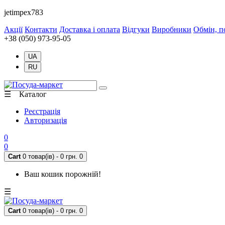
jetimpex783
Акції
Контакти
Доставка і оплата
Відгуки
Виробники
Обмін, п
+38 (050) 973-95-05
UA
RU
☰ Каталог
Реєстрація
Авторизація
0
0
Cart
0 товар(ів) - 0 грн.
0
Ваш кошик порожній!
☰
Cart
0 товар(ів) - 0 грн.
0