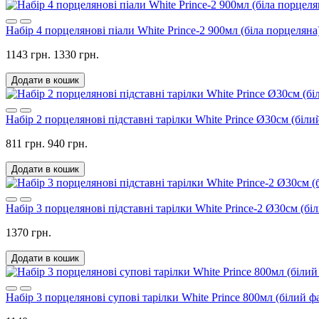
Набір 4 порцелянові піали White Prince-2 900мл (біла порцеляна
1143 грн.
1330 грн.
Додати в кошик
Набір 2 порцелянові підставні тарілки White Prince Ø30см (біл
811 грн.
940 грн.
Додати в кошик
Набір 3 порцелянові підставні тарілки White Prince-2 Ø30см (бі
1370 грн.
Додати в кошик
Набір 3 порцелянові супові тарілки White Prince 800мл (білий ф