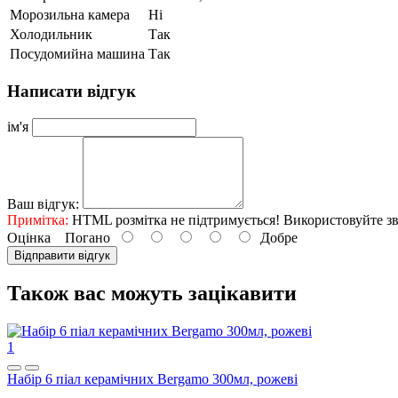
Морозильна камера
Ні
Холодильник
Так
Посудомийна машина
Так
Написати відгук
ім'я
Ваш відгук:
Примітка:
HTML розмітка не підтримується! Використовуйте зв
Оцінка
Погано
Добре
Відправити відгук
Також вас можуть зацікавити
1
Набір 6 піал керамічних Bergamo 300мл, рожеві