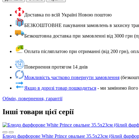
Доставка по всій Україні Новою поштою
БЕЗКОШТОВНЕ пакування замовлень в захисну транс
Безкоштовна доставка при замовленні від 3000 грн (пр
Оплата післяплатою при отриманні (від 200 грн), опл
Повернення протягом 14 днів
Можливість частково повернути замовлення
(безкошт
Якщо в дорозі товар пошкодиться
- ми замінимо й
Обмін, повернення, гарантії
Інші товари цієї серії
Блюдо фарфорове White Prince овальне 35.5х23см (білий фарфор