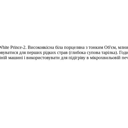
hite Prince-2. Високоякісна біла порцеляна з тонким Об'єм, млни
вуватися для перших рідких страв (глибока супова тарілка). Год
ій машині і використовувати для підігріву в мікрохвильовій печ