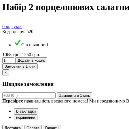
Набір 2 порцелянових салатник
0 відгуків
Код товару: 520
Є в наявності
1068 грн.
1250 грн.
Додати в кошик
Замовити в 1 клік
×
Швидке замовлення
Замовити в 1 клік
Перевірте
правильність введеного номера! Ми передзвонимо В
В закладки
порівняння
Доставка
Оплата
Гарантії