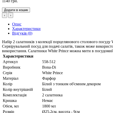
1140 грн.
Додати в кошик
‹
›
Опис
Характеристики
Відгуків (0)
Набір 2 салатників з колекції порцелянового столового посуду W
Сервірувальний посуд для подачі салатів, також може використо
використання. Салатники White Prince можна мити в посудомийн
Характеристики
Артикул
558-512
Виробник
Bona-Di
Серія
White Prince
Матеріал
Фарфор
Колір
Білий з тонким об'ємним декором
Колір внутрішній
Білий
Комплектація
2 салатника
Кришка
Немає
Обєм, мл
1800 мл
Розмір
Ø25.2см, висота - 9см