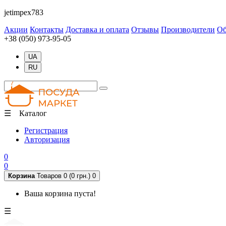
jetimpex783
Акции
Контакты
Доставка и оплата
Отзывы
Производители
Об
+38 (050) 973-95-05
UA
RU
☰ Каталог
Регистрация
Авторизация
0
0
Корзина
Товаров 0 (0 грн.)
0
Ваша корзина пуста!
☰