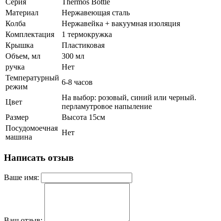
Серия
Thermos Bottle
Материал
Нержавеющая сталь
Колба
Нержавейка + вакуумная изоляция
Комплектация
1 термокружка
Крышка
Пластиковая
Объем, мл
300 мл
ручка
Нет
Температурный
6-8 часов
режим
На выбор: розовый, синий или черный.
Цвет
перламутровое напыление
Размер
Высота 15см
Посудомоечная
Нет
машина
Написать отзыв
Ваше имя:
Ваш отзыв: