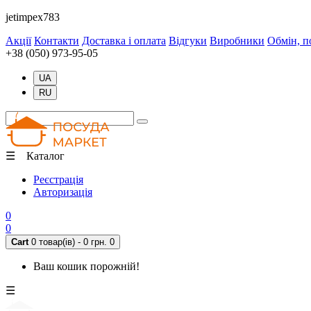
jetimpex783
Акції
Контакти
Доставка і оплата
Відгуки
Виробники
Обмін, п
+38 (050) 973-95-05
UA
RU
☰ Каталог
Реєстрація
Авторизація
0
0
Cart
0 товар(ів) - 0 грн.
0
Ваш кошик порожній!
☰