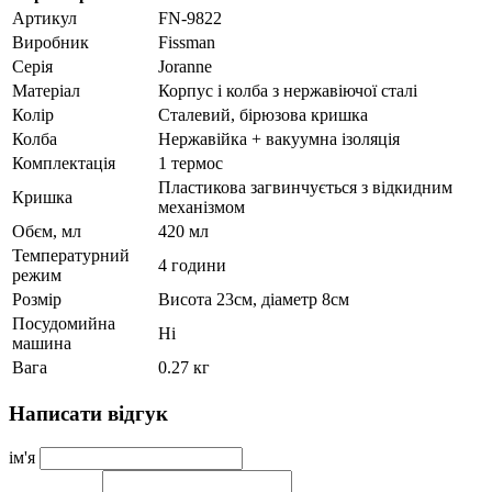
Артикул
FN-9822
Виробник
Fissman
Серія
Joranne
Матеріал
Корпус і колба з нержавіючої сталі
Колір
Сталевий, бірюзова кришка
Колба
Нержавійка + вакуумна ізоляція
Комплектація
1 термос
Пластикова загвинчується з відкидним
Кришка
механізмом
Обєм, мл
420 мл
Температурний
4 години
режим
Розмір
Висота 23см, діаметр 8см
Посудомийна
Ні
машина
Вага
0.27 кг
Написати відгук
ім'я