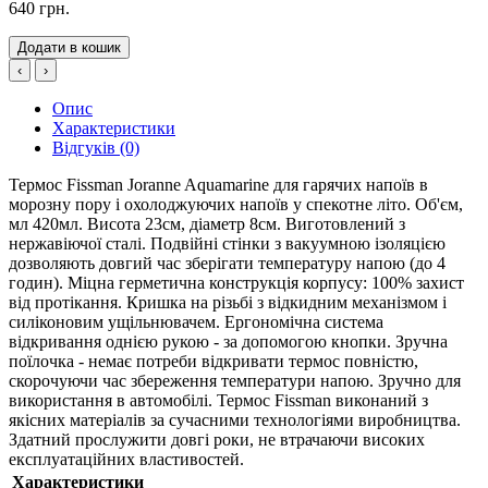
640 грн.
Додати в кошик
‹
›
Опис
Характеристики
Відгуків (0)
Термос Fissman Joranne Aquamarine для гарячих напоїв в
морозну пору і охолоджуючих напоїв у спекотне літо. Об'єм,
мл 420мл. Висота 23см, діаметр 8см. Виготовлений з
нержавіючої сталі. Подвійні стінки з вакуумною ізоляцією
дозволяють довгий час зберігати температуру напою (до 4
годин). Міцна герметична конструкція корпусу: 100% захист
від протікання. Кришка на різьбі з відкидним механізмом і
силіконовим ущільнювачем. Ергономічна система
відкривання однією рукою - за допомогою кнопки. Зручна
поїлочка - немає потреби відкривати термос повністю,
скорочуючи час збереження температури напою. Зручно для
використання в автомобілі. Термос Fissman виконаний з
якісних матеріалів за сучасними технологіями виробництва.
Здатний прослужити довгі роки, не втрачаючи високих
експлуатаційних властивостей.
Характеристики