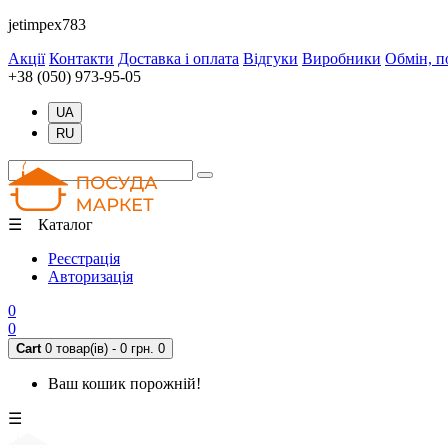
jetimpex783
Акції
Контакти
Доставка і оплата
Відгуки
Виробники
Обмін, п
+38 (050) 973-95-05
UA
RU
☰ Каталог
Реєстрація
Авторизація
0
0
Cart
0 товар(ів) - 0 грн.
0
Ваш кошик порожній!
☰