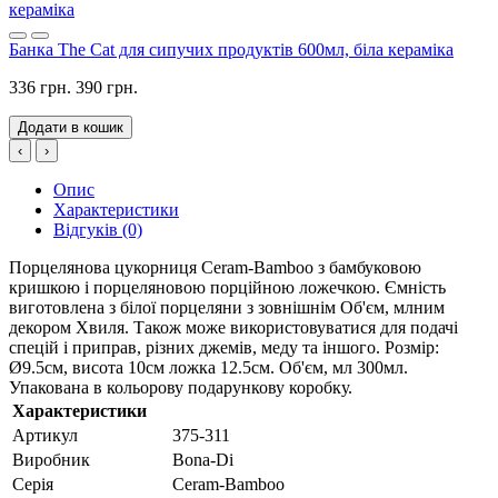
Банка The Cat для сипучих продуктів 600мл, біла кераміка
336 грн.
390 грн.
Додати в кошик
‹
›
Опис
Характеристики
Відгуків (0)
Порцелянова цукорниця Ceram-Bamboo з бамбуковою
кришкою і порцеляновою порційною ложечкою. Ємність
виготовлена з білої порцеляни з зовнішнім Об'єм, млним
декором Хвиля. Також може використовуватися для подачі
спецій і приправ, різних джемів, меду та іншого. Розмір:
Ø9.5см, висота 10см ложка 12.5см. Об'єм, мл 300мл.
Упакована в кольорову подарункову коробку.
Характеристики
Артикул
375-311
Виробник
Bona-Di
Серія
Ceram-Bamboo