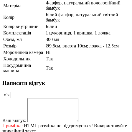
Фарфор, натуральний вологостійкий
Матеріал
бамбук
Білий фарфор, натуральний світлий
Колір
бамбук
Колір внутрішній
Білий
Комплектація
1 цукорниця, 1 кришка, 1 ложка
Обєм, мл
300 мл
Розмір
Ø9.5см, висота 10см; ложка - 12.5см
Морозильна камера
Ні
Холодильник
Так
Посудомийна
Так
машина
Написати відгук
ім'я
Ваш відгук:
Примітка:
HTML розмітка не підтримується! Використовуйте
звичайний текст.