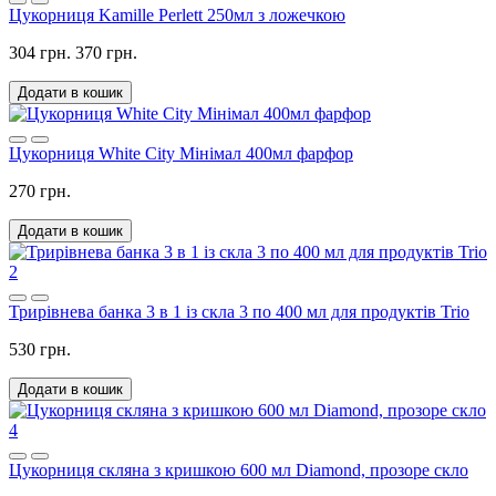
Цукорниця Kamille Perlett 250мл з ложечкою
304 грн.
370 грн.
Додати в кошик
Цукорниця White City Мінімал 400мл фарфор
270 грн.
Додати в кошик
2
Трирівнева банка 3 в 1 із скла 3 по 400 мл для продуктів Trio
530 грн.
Додати в кошик
4
Цукорниця скляна з кришкою 600 мл Diamond, прозоре скло