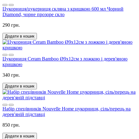
Цукорниця/цукерниця скляна з кришкою 600 мл Чорний
Diamond, чорне прозоре скло
290 грн.
Додати в кошик
Цукорниця Ceram Bamboo Ø9х12см з ложкою і дерев'яною
кришкою
340 грн.
Додати в кошик
Набір спецівників Nouvelle Home цукорниця, сіль/перець на
дерев'яній підставці
850 грн.
Додати в кошик