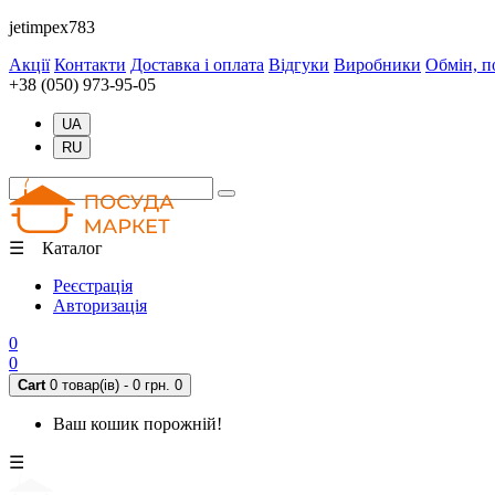
jetimpex783
Акції
Контакти
Доставка і оплата
Відгуки
Виробники
Обмін, п
+38 (050) 973-95-05
UA
RU
☰ Каталог
Реєстрація
Авторизація
0
0
Cart
0 товар(ів) - 0 грн.
0
Ваш кошик порожній!
☰