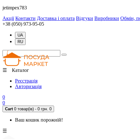
jetimpex783
Акції
Контакти
Доставка і оплата
Відгуки
Виробники
Обмін, п
+38 (050) 973-95-05
UA
RU
☰ Каталог
Реєстрація
Авторизація
0
0
Cart
0 товар(ів) - 0 грн.
0
Ваш кошик порожній!
☰